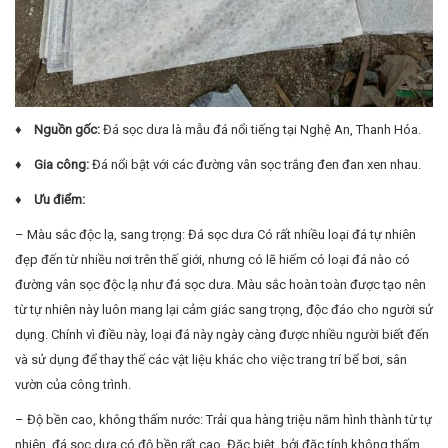
♦ Nguồn gốc:
Đá sọc dưa là mẫu đá nổi tiếng tại Nghệ An, Thanh Hóa.
♦ Gia công:
Đá nổi bật với các đường vân sọc trắng đen đan xen nhau.
♦ Ưu điểm:
– Màu sắc độc lạ, sang trọng: Đá sọc dưa Có rất nhiều loại đá tự nhiên
đẹp đến từ nhiều nơi trên thế giới, nhưng có lẽ hiếm có loại đá nào có
đường vân sọc độc lạ như đá sọc dưa. Màu sắc hoàn toàn được tạo nên
từ tự nhiên này luôn mang lại cảm giác sang trọng, độc đáo cho người sử
dụng. Chính vì điều này, loại đá này ngày càng được nhiều người biết đến
và sử dụng để thay thế các vật liệu khác cho việc trang trí bể bơi, sân
vườn của công trình.
– Độ bền cao, không thấm nước: Trải qua hàng triệu năm hình thành từ tự
nhiên, đá sọc dưa có độ bền rất cao. Đặc biệt, bởi đặc tính không thấm