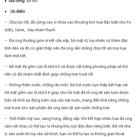
♦ Gia công:
Xẻ thô
♦ Ưu điểm
– Chịu lực tốt, độ cứng cao vì chứa các khoáng kim loại đặc biệt như Fe
(sắt), Canxi,…hay nham thạch.
– Đá ong thường giòn vì kết cấu xốp, bề mặt rỗ, tuy nhiên có thêm đặc
tính dẻo và độ co giãn thấp nên đá ong vẫn chống chọi tốt với mọi loại
hình thời tiết.
– Bề mặt đá gồm các lỗ nhỏ li ti và được cắt bằng phương pháp xẻ thô
nên có độ nhám nhất định giúp chống trơn trượt tốt.
– Không thấm nước, chống rêu mốc: Độ hút nước cực thấp kết hợp với
bề mặt gồm các lỗ nhỏ li ti giúp cho bề mặt đá tổ ong lát sân luôn được
bảo vệ khỏi sự đọng bám của các hạt nước, mang đến khả năng chống
trơn trượt cho sản phẩm đá ong xám lát sân vườn chống trơn
– Tính thẩm mỹ cao, sang trọng, đẳng cấp: Khi kết hợp nhiều loại đá ong
xám với nhau có thể tạo ra nhưng khu vực độc đáo riêng biệt. đối với nhà
ở, sân vườn thì tùy vào sở thích, bạn có thể tự tạo ra không gian thoải