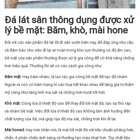
Đá lát sân thông dụng được xử
lý bề mặt: Băm, khò, mài hone
Đối với các sản phẩm đá lát lối đi sân vườn hiện nay, để đáp ứng nhu cầu
và đảm bảo cho việc đi lại an toàn trong khu vực thường có độ ẩm cao,
bề mặt của sản phẩm thường được xử lý gia công để có khả năng chống
trơn hiệu quả. Thường thì sẽ có các cách gia công như:
Băm mặt:
Hay băm nhám, là tao tác gia công bề mặt để tạo độ nhám.
Ngoài ra còn có băm trang trí các họa tiết khác nhau để tăng giá trị thẩm
mỹ cũng như tăng tính ma sát và chống trơn trượt tốt hơn.
Khò mặt:
Dùng lửa ở nhiệt độ cao để thay đổi bề mặt đá, tạo sự thô ráp
và nhám bề mặt. Việc đốt lửa ở nhiệt độ cao không làm ảnh hưởng đến
chất lượng của đá, mà giúp tạo độ ma sát, chống trơn khi đi lại.
Mài honed:
Hay mài nhẵn mờ, là mài bề mặt đá với tiêu chuẩn phẳng hơn,
nhẵn, ít phản chiếu ánh sáng và thường tạo màu nhạt hơn. Tùy chất liệu