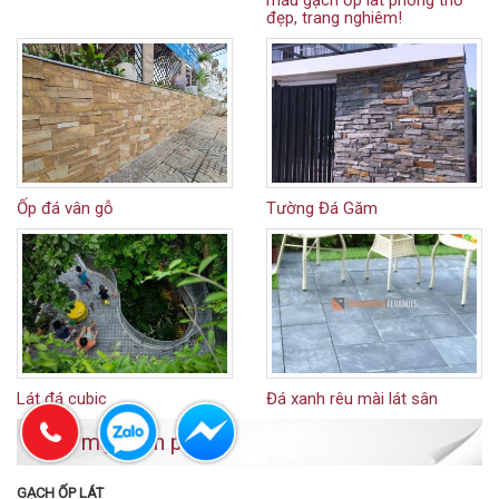
đẹp, trang nghiêm!
Ốp đá vân gỗ
Tường Đá Găm
Lát đá cubic
Đá xanh rêu mài lát sân
Danh mục sản phẩm
GẠCH ỐP LÁT