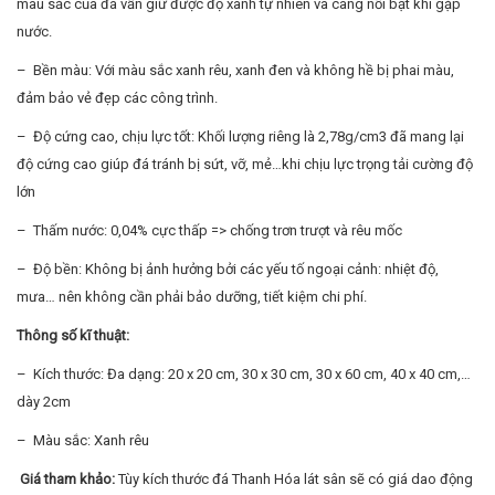
màu sắc của đá vẫn giữ được độ xanh tự nhiên và càng nổi bật khi gặp
nước.
– Bền màu: Với màu sắc xanh rêu, xanh đen và không hề bị phai màu,
đảm bảo vẻ đẹp các công trình.
– Độ cứng cao, chịu lực tốt: Khối lượng riêng là 2,78g/cm3 đã mang lại
độ cứng cao giúp đá tránh bị sứt, vỡ, mẻ…khi chịu lực trọng tải cường độ
lớn
– Thấm nước: 0,04% cực thấp => chống trơn trượt và rêu mốc
– Độ bền: Không bị ảnh hưởng bởi các yếu tố ngoại cảnh: nhiệt độ,
mưa… nên không cần phải bảo dưỡng, tiết kiệm chi phí.
Thông số kĩ thuật:
– Kích thước: Đa dạng: 20 x 20 cm, 30 x 30 cm, 30 x 60 cm, 40 x 40 cm,…
dày 2cm
– Màu sắc: Xanh rêu
Giá tham khảo:
Tùy kích thước đá Thanh Hóa lát sân sẽ có giá dao động