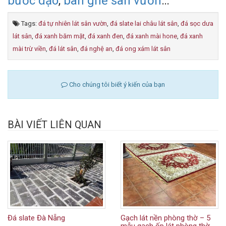
bước dạo
,
bàn ghế sân vườn
…
Tags:
đá tự nhiên lát sân vườn
,
đá slate lai châu lát sân
,
đá sọc dưa
lát sân
,
đá xanh băm mặt
,
đá xanh đen
,
đá xanh mài hone
,
đá xanh
mài trừ viền
,
đá lát sân
,
đá nghệ an
,
đá ong xám lát sân
Cho chúng tôi biết ý kiến của bạn
BÀI VIẾT LIÊN QUAN
Đá slate Đà Nẵng
Gạch lát nền phòng thờ – 5
mẫu gạch ốp lát phòng thờ