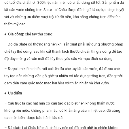
có tuổi địa chất hơn 300 triệu năm nên có chất lượng rất tốt. Sản phẩm đá
lát sân vườn chống trơn Slate Lai Châu được đánh giá là sự lựa chọn tuyệt
vời với những ưu điểm vượt trội từ độ bền, khả năng chống trơn đến tính
thẩm mỹ cao.
♦ Gia công:
Chẻ tay thủ công:
– Do đá Slate có thớ ngang nên khi sản xuất phải sử dụng phương pháp
chẻ tay thủ công, sau khi cắt thành kích thước chuẩn thì gia công để tạo
độ dày mỏng và vân mặt đá tùy theo yêu cầu và mục đích sử dụng.
– Được tìm kiếm nhiều với cái tên đá chẻ tay lát sân vườn, đá được chẻ
tay tạo nên những viền gồ ghề tự nhiên có tác dụng trống trơn, đồng thời
đem đến cảm giác mộc mạc hài hòa với thiên nhiên và khu vườn.
♦ Ưu điểm
– Cấu trúc là các hạt mịn có cấu tạo đặc biệt nên không thấm nước,
không rêu mốc, không phai màu, có khả năng cách nhiệt cao, độ cứng
cao nên bền, dược bảo hành lâu dài.
– Đá slate Lai Châu bề mặt chẻ tay nên có độ ghồ ghề tự nhiên không