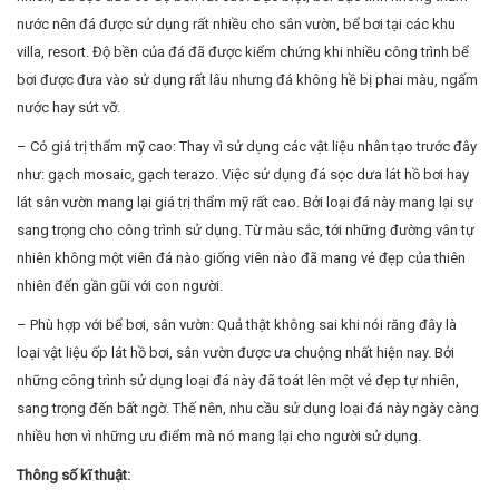
nước nên đá được sử dụng rất nhiều cho sân vườn, bể bơi tại các khu
villa, resort. Độ bền của đá đã được kiểm chứng khi nhiều công trình bể
bơi được đưa vào sử dụng rất lâu nhưng đá không hề bị phai màu, ngấm
nước hay sứt vỡ.
– Có giá trị thẩm mỹ cao: Thay vì sử dụng các vật liệu nhân tạo trước đây
như: gạch mosaic, gạch terazo. Việc sử dụng đá sọc dưa lát hồ bơi hay
lát sân vườn mang lại giá trị thẩm mỹ rất cao. Bởi loại đá này mang lại sự
sang trọng cho công trình sử dụng. Từ màu sắc, tới những đường vân tự
nhiên không một viên đá nào giống viên nào đã mang vẻ đẹp của thiên
nhiên đến gần gũi với con người.
– Phù hợp với bể bơi, sân vườn: Quả thật không sai khi nói răng đây là
loại vật liệu ốp lát hồ bơi, sân vườn được ưa chuộng nhất hiện nay. Bởi
những công trình sử dụng loại đá này đã toát lên một vẻ đẹp tự nhiên,
sang trọng đến bất ngờ. Thế nên, nhu cầu sử dụng loại đá này ngày càng
nhiều hơn vì những ưu điểm mà nó mang lại cho người sử dụng.
Thông số kĩ thuật: