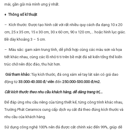
mái, gần gũi mà mình ưng ý nhất.
♦ Thông số kĩ thuật
– Kích thước: Được tạo hình cắt với rất nhiều quy cách đa dạng 10 x 20
cm, 25 x 35 cm, 15 x 30 cm, 30 x 60 cm, 90 x 120 cm,… hoặc hình lục giác.
Bề dày khoảng 3 – 5 cm.
– Màu sắc: gam xám trung tính, dễ phối hợp cùng các màu sơn và họa
tiết khác nhau, cùng các lỗ nhỏ ti ti trên bề mặt đá sẽ kiến tổng thể kiến
trúc chở nên độc đáo, thu hút hơn.
Giá tham khảo:
Tùy kích thước, đá ong xám xẻ tay lát sân có giá dao
động từ
33.000-43.000 đ/ viên
đến
250.000-530.000 đ/m2.
Cắt kích thước theo nhu cầu khách hàng, dễ dàng trang trí,…
Để đáp ứng nhu cầu riêng của từng thiết kế, từng công trình khác nhau,
Trường Phát Ceramics cung cấp dịch vụ cắt đá theo đúng kích thước và
nhu cầu của khách hàng.
Sử dụng công nghệ 100% nên đá được cắt chính xác đến 99%, giúp dễ