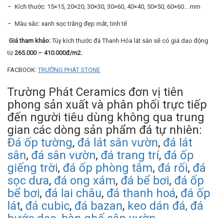
– Kích thước: 15×15, 20×20, 30×30, 30×60, 40×40, 50×50, 60×60… mm
– Màu sắc: xanh sọc trắng đẹp mắt, tinh tế
Giá tham khảo:
Tùy kích thước đá Thanh Hóa lát sân sẽ có giá dao động
từ
265.000 – 410.000đ/m2.
FACBOOK:
TRƯỜNG PHÁT STONE
Trường Phát Ceramics đơn vị tiên
phong sản xuất và phân phối trực tiếp
đến người tiêu dùng không qua trung
gian các dòng sản phẩm đá tự nhiên:
Đá ốp tường
,
đá lát sân vườn
,
đá lát
sân
,
đá sân vườn
,
đá trang trí
,
đá ốp
giếng trời
,
đá ốp phòng tắm
,
đá rối
,
đá
sọc dưa
,
đá ong xám
,
đá bể bơi
,
đá ốp
bể bơi
,
đá lai châu
,
đá thanh hoá
,
đá ốp
lát
,
đá cubic
,
đá bazan
,
keo dán đá,
đá