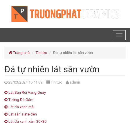
Toggl
naviga
Trang chủ
Tin tức
Đá tự nhiên lát sân vườn
Đá tự nhiên lát sân vườn
23/03/2024 15:41:09
Tin tức
admin
Lát Sân Rối Vàng Quay
Tường Đá Găm
Lát đá xanh mài
Lát sân slate đen
Lát đá xanh xám 30×30