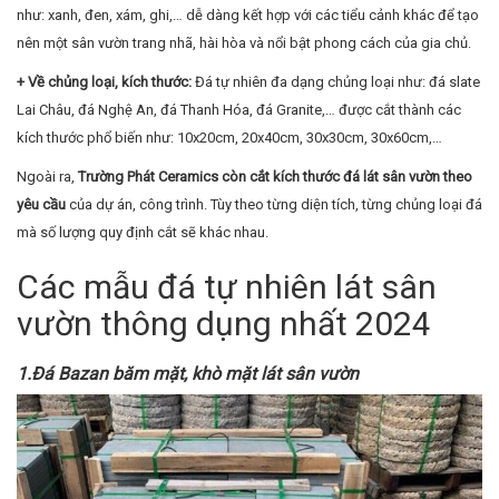
như: xanh, đen, xám, ghi,… dễ dàng kết hợp với các tiểu cảnh khác để tạo
nên một sân vườn trang nhã, hài hòa và nổi bật phong cách của gia chủ.
+ Về chủng loại, kích thước:
Đá tự nhiên đa dạng chủng loại như: đá slate
Lai Châu, đá Nghệ An, đá Thanh Hóa, đá Granite,… được cắt thành các
kích thước phổ biến như: 10x20cm, 20x40cm, 30x30cm, 30x60cm,…
Ngoài ra,
Trường Phát Ceramics còn cắt kích thước đá lát sân vườn theo
yêu cầu
của dự án, công trình. Tùy theo từng diện tích, từng chủng loại đá
mà số lượng quy định cắt sẽ khác nhau.
Các mẫu đá tự nhiên lát sân
vườn thông dụng nhất 2024
1.Đá Bazan băm mặt, khò mặt lát sân vườn