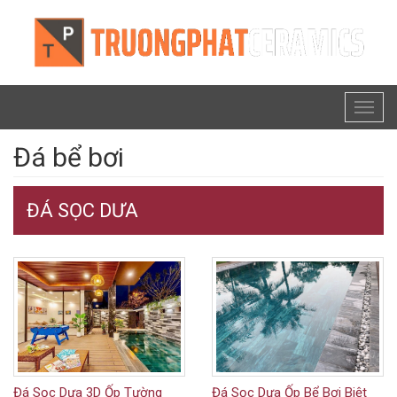
Toggl
naviga
Đá bể bơi
ĐÁ SỌC DƯA
Đá Sọc Dưa 3D Ốp Tường
Đá Sọc Dưa Ốp Bể Bơi Biệt