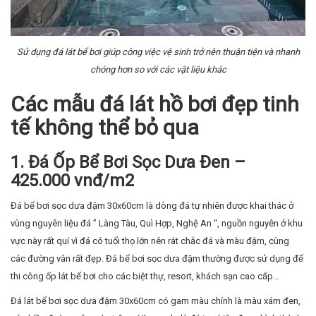
Sử dụng đá lát bể bơi giúp công việc vệ sinh trở nên thuận tiện và nhanh
chóng hơn so với các vật liệu khác
Các mẫu đá lát hồ bơi đẹp tinh
tế không thể bỏ qua
1. Đá Ốp Bể Bơi Sọc Dưa Đen –
425.000 vnđ/m2
Đá bể bơi sọc dưa đậm 30x60cm là dòng đá tự nhiên được khai thác ở
vùng nguyên liệu đá ” Làng Tàu, Quì Hợp, Nghệ An “, nguồn nguyên ở khu
vực này rất quí vì đá có tuổi thọ lớn nên rát chắc đá và màu đậm, cùng
các đường vân rất đẹp. Đá bể bơi sọc dưa đậm thường được sử dụng để
thi công ốp lát bể bơi cho các biệt thự, resort, khách sạn cao cấp…
Đá lát bể bơi sọc dưa đậm 30x60cm có gam màu chính là màu xám đen,