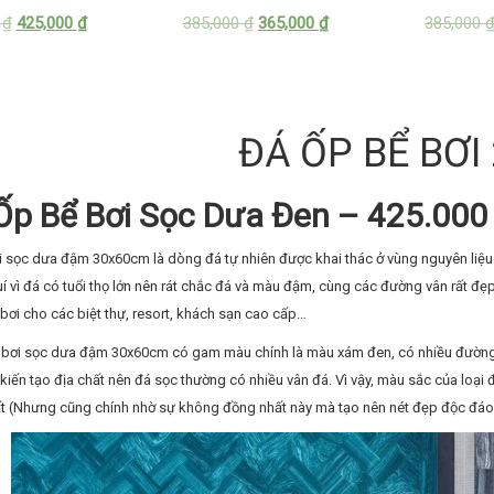
0
₫
425,000
₫
385,000
₫
365,000
₫
385,000
ĐÁ ỐP BỂ BƠI
Ốp Bể Bơi Sọc Dưa Đen – 425.00
i sọc dưa đậm 30x60cm là dòng đá tự nhiên được khai thác ở vùng nguyên liệu
uí vì đá có tuổi thọ lớn nên rát chắc đá và màu đậm, cùng các đường vân rất 
 bơi cho các biệt thự, resort, khách sạn cao cấp…
ể bơi sọc dưa đậm 30x60cm có gam màu chính là màu xám đen, có nhiều đường 
 kiến tạo địa chất nên đá sọc thường có nhiều vân đá. Vì vậy, màu sắc của loại 
t (Nhưng cũng chính nhờ sự không đồng nhất này mà tạo nên nét đẹp độc đáo