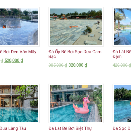
ể Bơi Đen Vân Mây
Đá Ốp Bể Bơi Sọc Dưa Gam
Đá Lát B
Bạc
Đậm
0
₫
520,000
₫
385,000
₫
320,000
₫
420,000
Dưa Làng Tàu
Đá Lát Bể Bơi Biệt Thự
Đá Sọc D