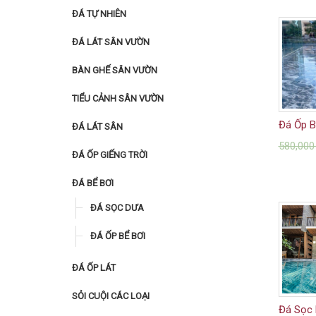
ĐÁ TỰ NHIÊN
ĐÁ LÁT SÂN VƯỜN
BÀN GHẾ SÂN VƯỜN
TIỂU CẢNH SÂN VƯỜN
Đá Ốp B
ĐÁ LÁT SÂN
580,00
ĐÁ ỐP GIẾNG TRỜI
ĐÁ BỂ BƠI
ĐÁ SỌC DƯA
ĐÁ ỐP BỂ BƠI
ĐÁ ỐP LÁT
SỎI CUỘI CÁC LOẠI
Đá Sọc 