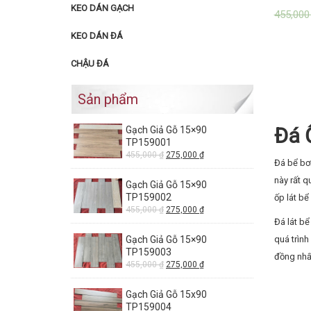
KEO DÁN GẠCH
455,00
KEO DÁN ĐÁ
CHẬU ĐÁ
Sản phẩm
Đá 
Gạch Giả Gỗ 15×90
TP159001
455,000
₫
275,000
₫
Đá bể bơ
này rất q
Gạch Giả Gỗ 15×90
TP159002
ốp lát bể
455,000
₫
275,000
₫
Đá lát b
Gạch Giả Gỗ 15×90
quá trình
TP159003
đồng nhấ
455,000
₫
275,000
₫
Gạch Giả Gỗ 15x90
TP159004