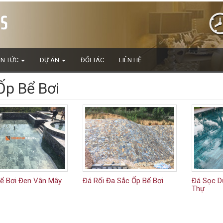
IN TỨC
DỰ ÁN
ĐỐI TÁC
LIÊN HỆ
Ốp Bể Bơi
ể Bơi Đen Vân Mây
Đá Rối Đa Sắc Ốp Bể Bơi
Đá Sọc D
Thự