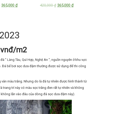
₫
365,000
₫
420,000
₫
365,000
₫
 2023
0 vnđ/m2
 đá ” Làng Tàu, Quì Hợp, Nghệ An “, nguồn nguyên ở khu vực
đẹp. Đá bể bơi sọc dưa đậm thường được sử dụng để thi công
vân màu trắng. Nhưng do là đá tự nhiên được hình thành từ
đá trang trí này có màu sọc trắng đen rất tự nhiên và không
 không lẫn vào đâu của dòng đá sọc dưa đậm này).