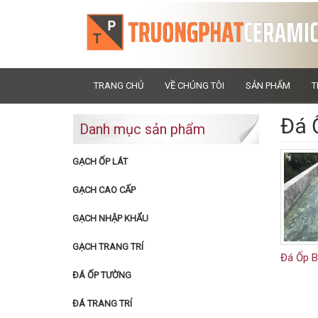
TRANG CHỦ
VỀ CHÚNG TÔI
SẢN PHẨM
T
Đá 
Danh mục sản phẩm
GẠCH ỐP LÁT
GẠCH CAO CẤP
GẠCH NHẬP KHẨU
GẠCH TRANG TRÍ
Đá Ốp B
ĐÁ ỐP TƯỜNG
ĐÁ TRANG TRÍ