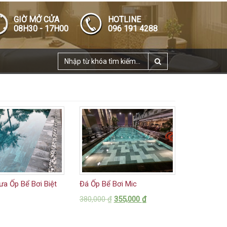
GIỜ MỞ CỬA
HOTLINE
08H30 - 17H00
096 191 4288
ưa Ốp Bể Bơi Biệt
Đá Ốp Bể Bơi Mic
380,000
₫
355,000
₫