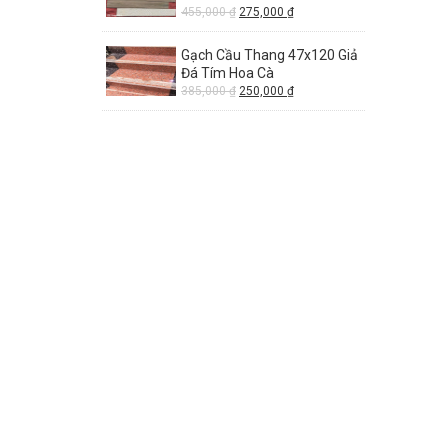
455,000
₫
275,000
₫
Gạch Cầu Thang 47x120 Giả
Đá Tím Hoa Cà
385,000
₫
250,000
₫