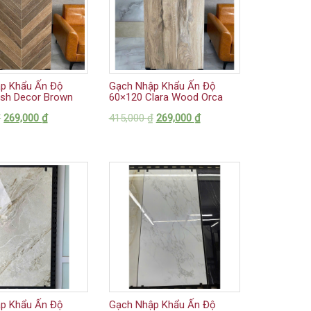
p Khẩu Ấn Độ
Gạch Nhập Khẩu Ấn Độ
ish Decor Brown
60×120 Clara Wood Orca
₫
269,000
₫
415,000
₫
269,000
₫
p Khẩu Ấn Độ
Gạch Nhập Khẩu Ấn Độ