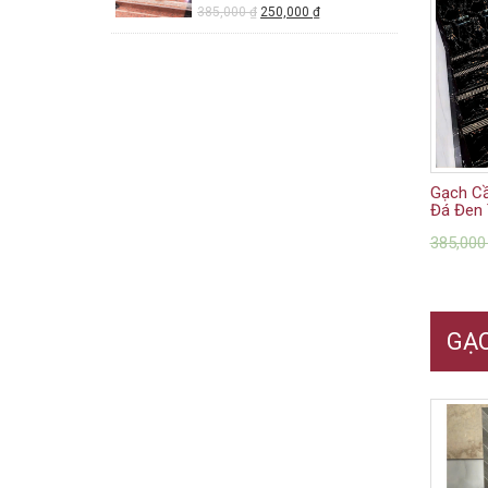
385,000
₫
250,000
₫
Gạch Cầ
Đá Đen 
385,00
GẠ