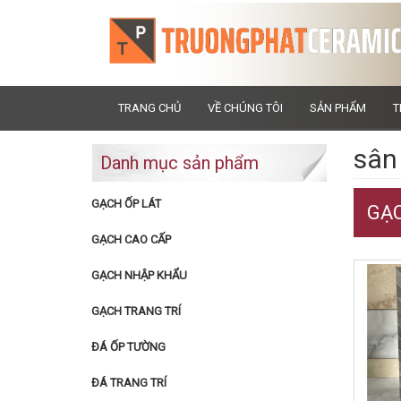
TRANG CHỦ
VỀ CHÚNG TÔI
SẢN PHẨM
T
sân
Danh mục sản phẩm
GẠCH ỐP LÁT
GẠC
GẠCH CAO CẤP
GẠCH NHẬP KHẨU
GẠCH TRANG TRÍ
ĐÁ ỐP TƯỜNG
ĐÁ TRANG TRÍ