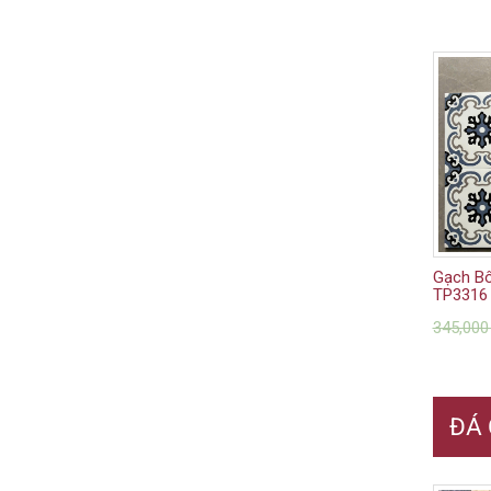
Gạch B
TP3316
345,00
ĐÁ