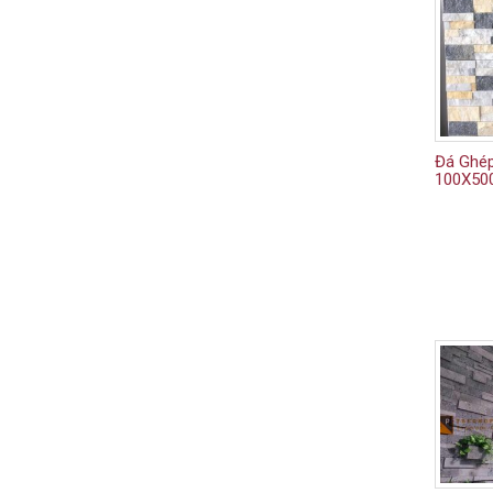
Đá Ghép
100X5