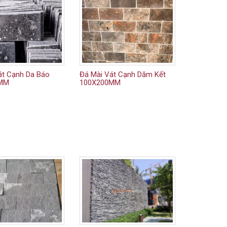
át Cạnh Da Báo
Đá Mài Vát Cạnh Dăm Kết
0MM
100X200MM