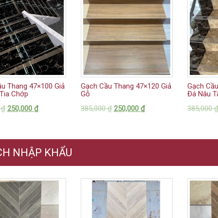
u Thang 47×100 Giả
Gạch Cầu Thang 47×120 Giả
Gạch Cầu
Tia Chớp
Gỗ
Đá Nâu T
0
₫
250,000
₫
385,000
₫
250,000
₫
385,000
CH NHẬP KHẨU