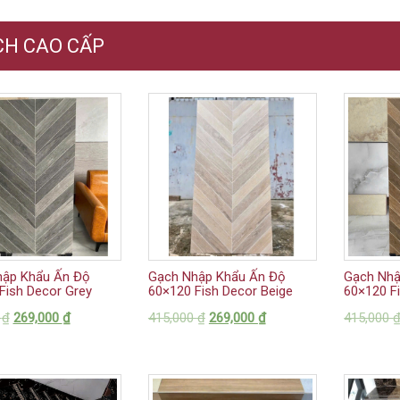
CH CAO CẤP
hập Khẩu Ấn Độ
Gạch Nhập Khẩu Ấn Độ
Gạch Nhậ
Fish Decor Grey
60×120 Fish Decor Beige
60×120 F
0
₫
269,000
₫
415,000
₫
269,000
₫
415,000