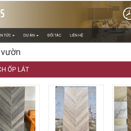
IN TỨC
DỰ ÁN
ĐỐI TÁC
LIÊN HỆ
 vườn
H ỐP LÁT