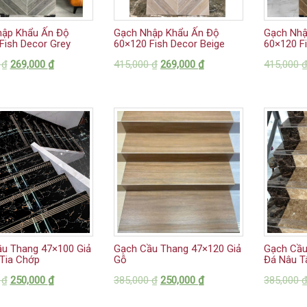
hập Khẩu Ấn Độ
Gạch Nhập Khẩu Ấn Độ
Gạch Nhậ
Fish Decor Grey
60×120 Fish Decor Beige
60×120 F
0
₫
269,000
₫
415,000
₫
269,000
₫
415,000
u Thang 47×100 Giả
Gạch Cầu Thang 47×120 Giả
Gạch Cầu
Tia Chớp
Gỗ
Đá Nâu T
0
₫
250,000
₫
385,000
₫
250,000
₫
385,000