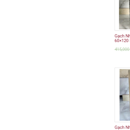
Gạch N
60×120 
415,00
Gạch N