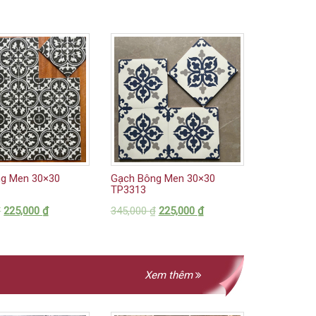
g Men 30×30
Gạch Bông Men 30×30
TP3313
₫
225,000
₫
345,000
₫
225,000
₫
Xem thêm