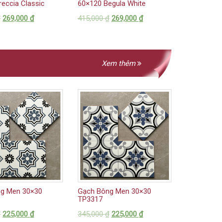
eccia Classic
60×120 Begula White
₫
269,000
₫
415,000
₫
269,000
₫
Xem thêm
g Men 30×30
Gạch Bông Men 30×30
TP3317
₫
225,000
₫
345,000
₫
225,000
₫