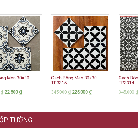
ông Men 30×30
Gạch Bông Men 30×30
Gạch Bôn
TP3315
TP3314
0
₫
22,500
₫
345,000
₫
225,000
₫
345,000
 ỐP TƯỜNG