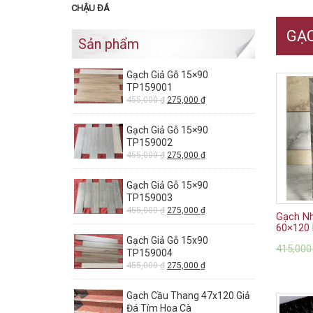
CHẬU ĐÁ
GẠ
Sản phẩm
Gạch Giả Gỗ 15×90
TP159001
455,000
₫
275,000
₫
Gạch Giả Gỗ 15×90
TP159002
455,000
₫
275,000
₫
Gạch Giả Gỗ 15×90
TP159003
455,000
₫
275,000
₫
Gạch N
60×120 
Gạch Giả Gỗ 15x90
415,00
TP159004
455,000
₫
275,000
₫
Gạch Cầu Thang 47x120 Giả
Đá Tím Hoa Cà