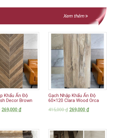
Xem thêm
p Khẩu Ấn Độ
Gạch Nhập Khẩu Ấn Độ
ish Decor Brown
60×120 Clara Wood Orca
₫
269,000
₫
415,000
₫
269,000
₫