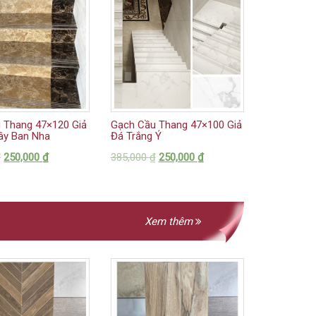
 Thang 47×120 Giả
Gạch Cầu Thang 47×100 Giả
ây Ban Nha
Đá Trắng Ý
₫
250,000
₫
385,000
₫
250,000
₫
Xem thêm