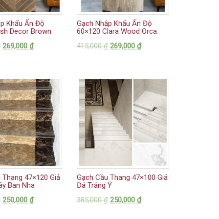
p Khẩu Ấn Độ
Gạch Nhập Khẩu Ấn Độ
ish Decor Brown
60×120 Clara Wood Orca
₫
269,000
₫
415,000
₫
269,000
₫
 Thang 47×120 Giả
Gạch Cầu Thang 47×100 Giả
ây Ban Nha
Đá Trắng Ý
₫
250,000
₫
385,000
₫
250,000
₫