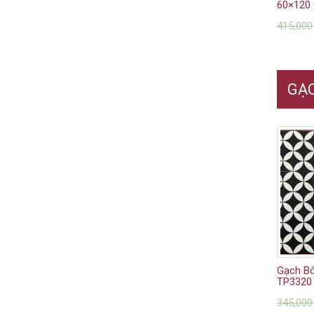
60×120 
415,00
GẠC
Gạch B
TP3320
345,00