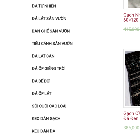
ĐÁ TỰ NHIÊN
Gạch N
ĐÁ LÁT SÂN VƯỜN
60×120 
415,00
BÀN GHẾ SÂN VƯỜN
TIỂU CẢNH SÂN VƯỜN
ĐÁ LÁT SÂN
ĐÁ ỐP GIẾNG TRỜI
ĐÁ BỂ BƠI
ĐÁ ỐP LÁT
SỎI CUỘI CÁC LOẠI
Gạch Cầ
Đá Đen 
KEO DÁN GẠCH
385,00
KEO DÁN ĐÁ