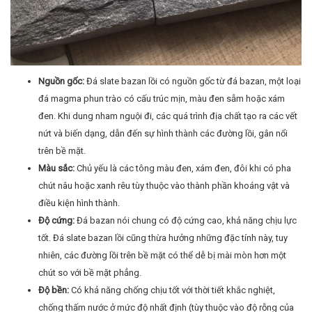
Nguồn gốc:
Đá slate bazan lồi có nguồn gốc từ đá bazan, một loại
đá magma phun trào có cấu trúc mịn, màu đen sẫm hoặc xám
đen. Khi dung nham nguội đi, các quá trình địa chất tạo ra các vết
nứt và biến dạng, dẫn đến sự hình thành các đường lồi, gân nổi
trên bề mặt.
Màu sắc:
Chủ yếu là các tông màu đen, xám đen, đôi khi có pha
chút nâu hoặc xanh rêu tùy thuộc vào thành phần khoáng vật và
điều kiện hình thành.
Độ cứng:
Đá bazan nói chung có độ cứng cao, khả năng chịu lực
tốt. Đá slate bazan lồi cũng thừa hưởng những đặc tính này, tuy
nhiên, các đường lồi trên bề mặt có thể dễ bị mài mòn hơn một
chút so với bề mặt phẳng.
Độ bền:
Có khả năng chống chịu tốt với thời tiết khắc nghiệt,
chống thấm nước ở mức độ nhất định (tùy thuộc vào độ rỗng của