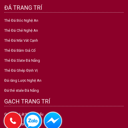
ĐÁ TRANG TRÍ
Thẻ Đá Bóc Nghệ An
Thẻ Đá Chẻ Nghệ An
Thẻ Đá Mài Vát Cạnh
Thẻ Đá Băm Giả Cổ
Thẻ Đá Slate Đà Nẵng
Thẻ Đá Ghép Định Vị
Đá răng Lược Nghệ An
Đá thẻ stale Đà Nẵng
GẠCH TRANG TRÍ
Gạch Ốp Lát Nhập Khẩu
Gạch Bể Bơi Mosaic