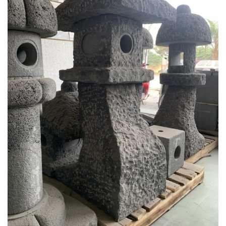
Trang trí nội thất: Đèn đá ong xám được sử dụng trong nhiều không gian
như phòng khách, phòng ngủ, hành lang, tạo không gian ấm áp và gần
gũi với thiên nhiên.
Trang trí ngoại thất: Đèn đá ong xám rất phù hợp với sân vườn, hiên nhà,
hoặc khu vực ngoài trời, vì chúng có khả năng chịu được nắng mưa mà
không bị hư hại.