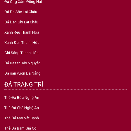
Ghi Sáng Thanh Hóa
Đá Bazan Tây Nguyên
Đá sân vườn Đà Nẵng
ĐÁ TRANG TRÍ
Thẻ Đá Bóc Nghệ An
Thẻ Đá Chẻ Nghệ An
Thẻ Đá Mài Vát Cạnh
Thẻ Đá Băm Giả Cổ
Thẻ Đá Slate Đà Nẵng
Thẻ Đá Ghép Định Vị
Đá răng Lược Nghệ An
Đá thẻ stale Đà Nẵng
GẠCH TRANG TRÍ