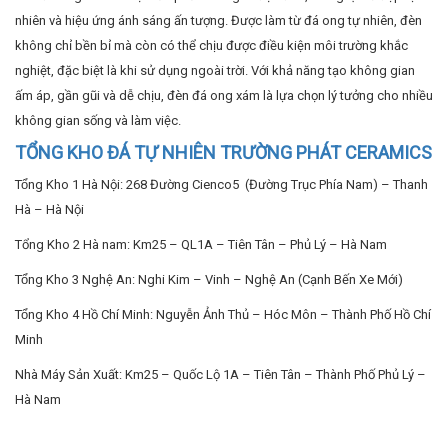
Tổng Kho 1 Hà Nội: 268 Đường Cienco5 (Đường Trục Phía Nam) – Thanh
Hà – Hà Nội
Tổng Kho 2 Hà nam: Km25 – QL1A – Tiên Tân – Phủ Lý – Hà Nam
Tổng Kho 3 Nghệ An: Nghi Kim – Vinh – Nghệ An (Cạnh Bến Xe Mới)
Tổng Kho 4 Hồ Chí Minh: Nguyễn Ảnh Thủ – Hóc Môn – Thành Phố Hồ Chí
Minh
Nhà Máy Sản Xuất: Km25 – Quốc Lộ 1A – Tiên Tân – Thành Phố Phủ Lý –
Hà Nam
Xem thêm: Hướng Dẫn Chát Mạch Đá – Bí Quyết Để Hoàn Thiện Công
Trình
Hãy cho chúng tôi biết ý kiến của bạn