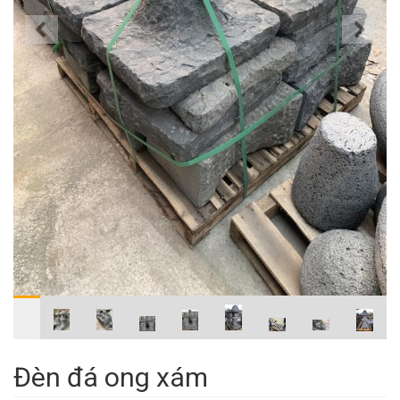
Đèn đá ong xám
Đèn đá ong xám
Đèn đá ong xám là một sản phẩm trang trí được làm từ đá ong tự nhiên,
có màu sắc chủ yếu là xám. Loại đá này có đặc điểm nổi bật là các lỗ
rỗng bên trong, tạo nên khả năng cách nhiệt và làm cho đèn nhẹ hơn so
với các loại đá khác. Đèn đá ong xám thường được ưa chuộng vì vẻ đẹp
tự nhiên, tính năng độc đáo và sự bền bỉ của nó. Dưới đây là một số kiến