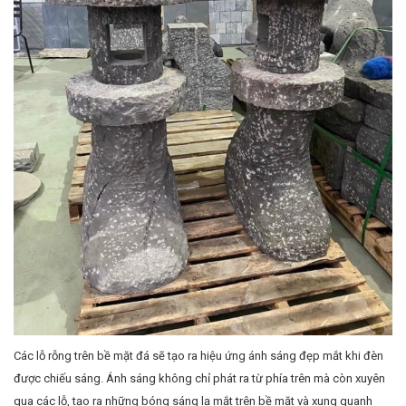
Các lỗ rỗng trên bề mặt đá sẽ tạo ra hiệu ứng ánh sáng đẹp mắt khi đèn
được chiếu sáng. Ánh sáng không chỉ phát ra từ phía trên mà còn xuyên
qua các lỗ, tạo ra những bóng sáng lạ mắt trên bề mặt và xung quanh
đèn.
Ánh sáng phát ra từ đèn đá ong xám thường có màu vàng ấm, tạo không
khí thư giãn và dễ chịu.
Giá cả và sự lựa chọn
Giá của đèn đá ong xám thường dao động tùy vào kích thước, kiểu dáng
và chất lượng của đá. Tuy nhiên, nhìn chung, đèn đá ong xám có mức giá