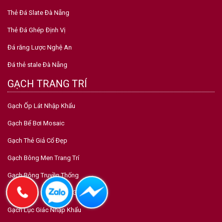
Gạch Ốp Lát Nhập Khẩu
Gạch Bể Bơi Mosaic
Gạch Thẻ Giả Cổ Đẹp
Gạch Bông Men Trang Trí
Gạch Bông Truyền Thống
Gạch Bông Gió-Thông Gió
Gạch Lục Giác Nhập Khẩu
Gạch Kiến Trúc Inax - Fujito
Copyright © 2026 by CTY CP TẬP ĐOÀN TRƯỜNG PHÁT CERAMICS. All
rights reserved.
Thiết kế website bởi
Trường Phát Ceramics