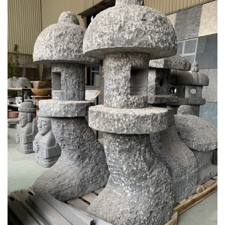
Chất lượng ánh sáng: Đèn đá ong xám thường tạo ra ánh sáng dịu nhẹ,
tạo không gian dễ chịu, thích hợp cho các không gian như phòng khách,
phòng ngủ, sân vườn hoặc không gian ngoài trời.Độ bền cao: Đá ong là
vật liệu tự nhiên rất bền, có khả năng chịu được thời tiết khắc nghiệt và