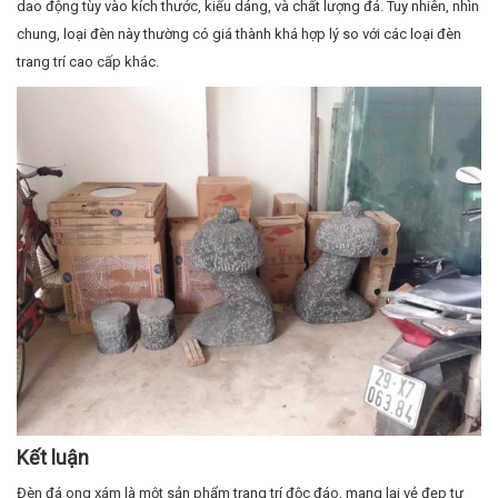
Kết luận
Đèn đá ong xám là một sản phẩm trang trí độc đáo, mang lại vẻ đẹp tự
nhiên và hiệu ứng ánh sáng ấn tượng. Được làm từ đá ong tự nhiên, đèn
không chỉ bền bỉ mà còn có thể chịu được điều kiện môi trường khắc
nghiệt, đặc biệt là khi sử dụng ngoài trời. Với khả năng tạo không gian
ấm áp, gần gũi và dễ chịu, đèn đá ong xám là lựa chọn lý tưởng cho nhiều
không gian sống và làm việc.
TỔNG KHO ĐÁ TỰ NHIÊN TRƯỜNG PHÁT CERAMICS