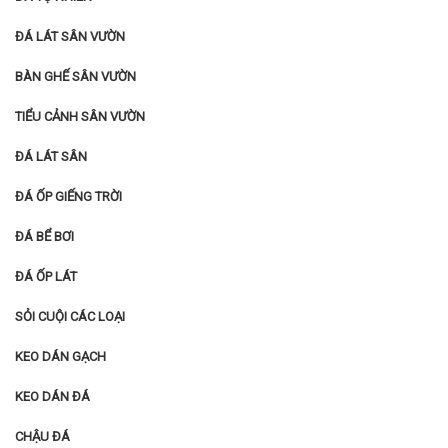
ĐÁ ỐP GIẾNG TRỜI
ĐÁ BỂ BƠI
ĐÁ ỐP LÁT
SỎI CUỘI CÁC LOẠI
KEO DÁN GẠCH
KEO DÁN ĐÁ
CHẬU ĐÁ
Sản phẩm
Gạch Giả Gỗ 15×90 TP159001
455,000
₫
275,000
₫
Gạch Giả Gỗ 15×90 TP159002
455,000
₫
275,000
₫