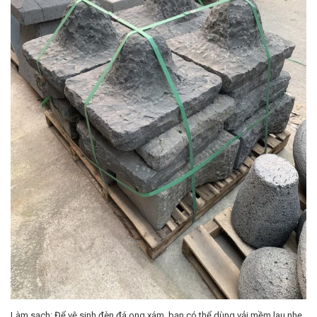
Làm sạch: Để vệ sinh đèn đá ong xám, bạn có thể dùng vải mềm lau nhẹ
bề mặt để loại bỏ bụi bẩn. Tránh sử dụng chất tẩy rửa mạnh hoặc vật
dụng có tính mài mòn vì chúng có thể làm hư hại bề mặt đá.
Bảo quản: Khi sử dụng ngoài trời, bạn nên đặt đèn ở nơi ít bị tác động
trực tiếp bởi những yếu tố môi trường như mưa lớn hoặc gió mạnh để duy
trì độ bền lâu dài của đá.
Kiểu dáng và thiết kế