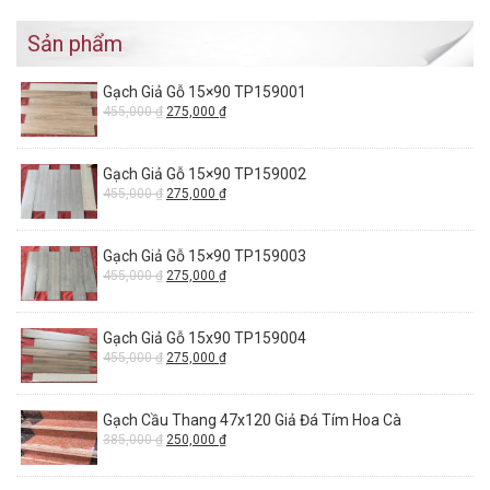
Gạch Giả Gỗ 15×90 TP159003
455,000
₫
275,000
₫
Gạch Giả Gỗ 15x90 TP159004
455,000
₫
275,000
₫
Gạch Cầu Thang 47x120 Giả Đá Tím Hoa Cà
385,000
₫
250,000
₫
Nhà phân phối sỉ, lẻ gạch đá ốp lát chính hãng tại kho – Trường Phát
Ceramics
Mua hàng tại kho – Mua hàng giá gốc – Không lo hàng giả.
Tư vấn trực tuyến – Vận chuyển tận nơi – Thanh toán tại nhà.