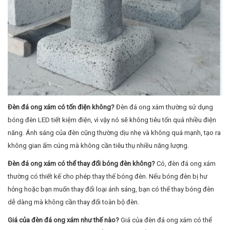
Đèn đá ong xám có tốn điện không?
Đèn đá ong xám thường sử dụng
bóng đèn LED tiết kiệm điện, vì vậy nó sẽ không tiêu tốn quá nhiều điện
năng. Ánh sáng của đèn cũng thường dịu nhẹ và không quá mạnh, tạo ra
không gian ấm cúng mà không cần tiêu thụ nhiều năng lượng.
Đèn đá ong xám có thể thay đổi bóng đèn không?
Có, đèn đá ong xám
thường có thiết kế cho phép thay thế bóng đèn. Nếu bóng đèn bị hư
hỏng hoặc bạn muốn thay đổi loại ánh sáng, bạn có thể thay bóng đèn
dễ dàng mà không cần thay đổi toàn bộ đèn.
Giá của đèn đá ong xám như thế nào?
Giá của đèn đá ong xám có thể
dao động tùy vào kích thước, kiểu dáng, và chất lượng đá. Tuy nhiên, nhìn
chung, loại đèn này thường có giá thành khá hợp lý so với các loại đèn
trang trí cao cấp khác.