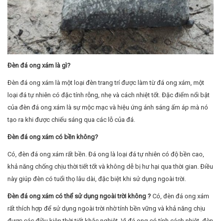
loại đá tự nhiên có đặc tính rỗng, nhẹ và cách nhiệt tốt. Đặc điểm nổi bật
của đèn đá ong xám là sự mộc mạc và hiệu ứng ánh sáng ấm áp mà nó
tạo ra khi được chiếu sáng qua các lỗ của đá.
Đèn đá ong xám có bền không?
Có, đèn đá ong xám rất bền. Đá ong là loại đá tự nhiên có độ bền cao,
khả năng chống chịu thời tiết tốt và không dễ bị hư hại qua thời gian. Điều
này giúp đèn có tuổi thọ lâu dài, đặc biệt khi sử dụng ngoài trời.
Đèn đá ong xám có thể sử dụng ngoài trời không ?
Có, đèn đá ong xám
rất thích hợp để sử dụng ngoài trời nhờ tính bền vững và khả năng chịu
được các điều kiện thời tiết khắc nghiệt. Vì đá ong có tính cách nhiệt, đèn
có thể hoạt động tốt
Đèn đá ong xám có dễ làm sạch không?
Đèn đá ong xám có thể được
làm sạch dễ dàng bằng cách lau nhẹ bằng vải mềm. Tuy nhiên, do đá
ong có các lỗ nhỏ trên bề mặt, bạn cần tránh việc sử dụng chất tẩy mạnh
hoặc các dụng cụ có khả năng làm mài mòn để không làm hư hại bề mặt
đá.