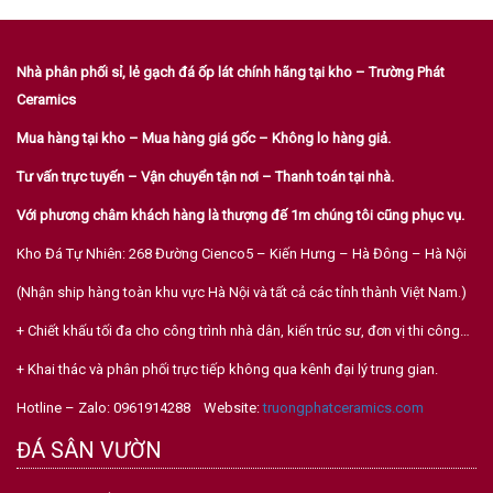
Với phương châm khách hàng là thượng đế 1m chúng tôi cũng phục vụ.
Kho Đá Tự Nhiên: 268 Đường Cienco5 – Kiến Hưng – Hà Đông – Hà Nội
(Nhận ship hàng toàn khu vực Hà Nội và tất cả các tỉnh thành Việt Nam.)
+ Chiết khấu tối đa cho công trình nhà dân, kiến trúc sư, đơn vị thi công…
+ Khai thác và phân phối trực tiếp không qua kênh đại lý trung gian.
Hotline – Zalo: 0961914288 Website:
truongphatceramics.com
ĐÁ SÂN VƯỜN
Đá Ong Xám Đồng Nai
Đá Đa Sắc Lai Châu
Đá Đen Ghi Lai Châu
Xanh Rêu Thanh Hóa
Xanh Đen Thanh Hóa