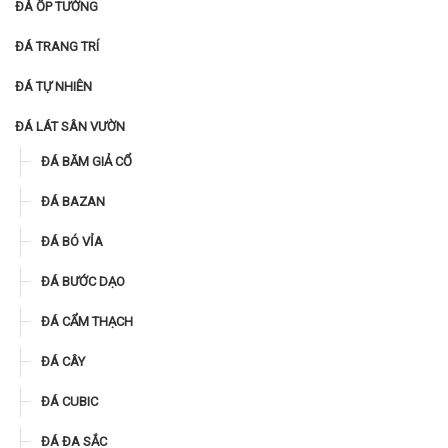
ĐÁ ỐP TƯỜNG
ĐÁ TRANG TRÍ
ĐÁ TỰ NHIÊN
ĐÁ LÁT SÂN VƯỜN
ĐÁ BĂM GIẢ CỔ
ĐÁ BAZAN
ĐÁ BÓ VỈA
ĐÁ BƯỚC DẠO
ĐÁ CẨM THẠCH
ĐÁ CÂY
ĐÁ CUBIC
ĐÁ ĐA SẮC