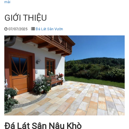
mài
GIỚI THIỆU
07/07/2025
Đá Lát Sân Vườn
Đá Lát Sân Nâu Khò