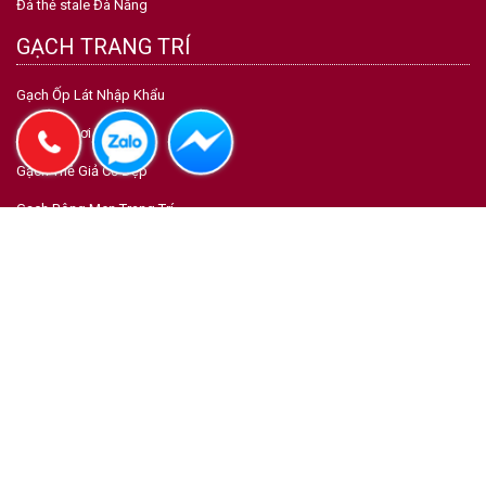
Đá thẻ stale Đà Nẵng
GẠCH TRANG TRÍ
Gạch Ốp Lát Nhập Khẩu
Gạch Bể Bơi Mosaic
Gạch Thẻ Giả Cổ Đẹp
Gạch Bông Men Trang Trí
Gạch Bông Truyền Thống
Gạch Bông Gió-Thông Gió
Gạch Lục Giác Nhập Khẩu
Gạch Kiến Trúc Inax - Fujito
Copyright © 2026 by CTY CP TẬP ĐOÀN TRƯỜNG PHÁT CERAMICS. All
rights reserved.