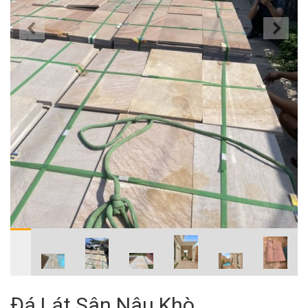
Đá Lát Sân Nâu Khò