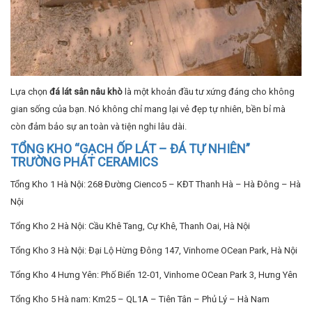
Lựa chọn
đá lát sân nâu khò
là một khoản đầu tư xứng đáng cho không
gian sống của bạn. Nó không chỉ mang lại vẻ đẹp tự nhiên, bền bỉ mà
còn đảm bảo sự an toàn và tiện nghi lâu dài.
TỔNG KHO “GẠCH ỐP LÁT – ĐÁ TỰ NHIÊN”
TRƯỜNG PHÁT CERAMICS
Tổng Kho 1 Hà Nội: 268 Đường Cienco5 – KĐT Thanh Hà – Hà Đông – Hà
Nội
Tổng Kho 2 Hà Nội: Cầu Khê Tang, Cự Khê, Thanh Oai, Hà Nội
Tổng Kho 3 Hà Nội: Đại Lộ Hừng Đông 147, Vinhome OCean Park, Hà Nội
Tổng Kho 4 Hưng Yên: Phố Biển 12-01, Vinhome OCean Park 3, Hưng Yên
Tổng Kho 5 Hà nam: Km25 – QL1A – Tiên Tân – Phủ Lý – Hà Nam