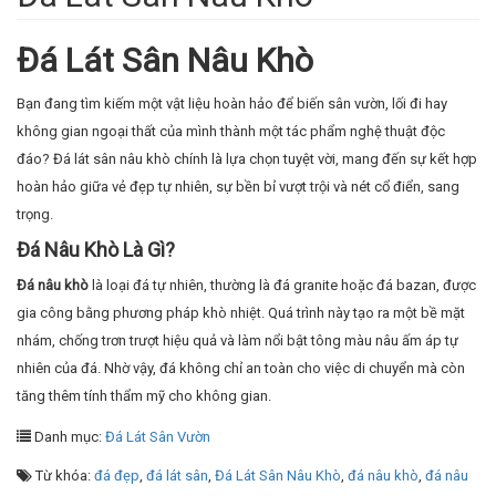
Đá Lát Sân Nâu Khò
Bạn đang tìm kiếm một vật liệu hoàn hảo để biến sân vườn, lối đi hay
không gian ngoại thất của mình thành một tác phẩm nghệ thuật độc
đáo? Đá lát sân nâu khò chính là lựa chọn tuyệt vời, mang đến sự kết hợp
hoàn hảo giữa vẻ đẹp tự nhiên, sự bền bỉ vượt trội và nét cổ điển, sang
trọng.
Đá Nâu Khò Là Gì?
Đá nâu khò
là loại đá tự nhiên, thường là đá granite hoặc đá bazan, được
gia công bằng phương pháp khò nhiệt. Quá trình này tạo ra một bề mặt
nhám, chống trơn trượt hiệu quả và làm nổi bật tông màu nâu ấm áp tự
nhiên của đá. Nhờ vậy, đá không chỉ an toàn cho việc di chuyển mà còn
tăng thêm tính thẩm mỹ cho không gian.
Danh mục:
Đá Lát Sân Vườn
Từ khóa:
đá đẹp
,
đá lát sân
,
Đá Lát Sân Nâu Khò
,
đá nâu khò
,
đá nâu