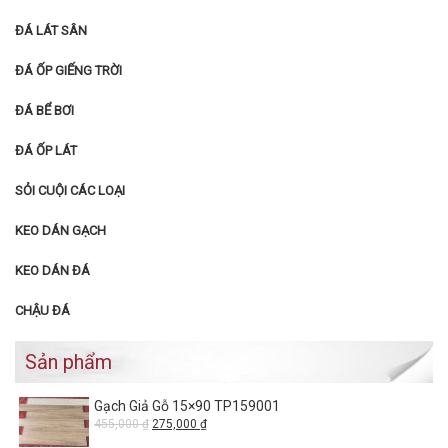
ĐÁ LÁT SÂN
ĐÁ ỐP GIẾNG TRỜI
ĐÁ BỂ BƠI
ĐÁ ỐP LÁT
SỎI CUỘI CÁC LOẠI
KEO DÁN GẠCH
KEO DÁN ĐÁ
CHẬU ĐÁ
Sản phẩm
Gạch Giả Gỗ 15×90 TP159001
455,000
₫
275,000
₫