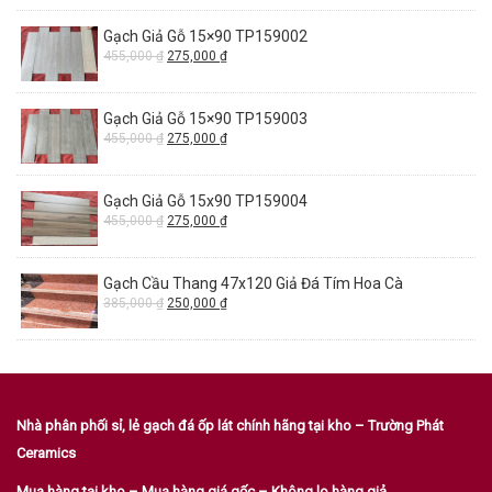
Gạch Giả Gỗ 15×90 TP159002
455,000
₫
275,000
₫
Gạch Giả Gỗ 15×90 TP159003
455,000
₫
275,000
₫
Gạch Giả Gỗ 15x90 TP159004
455,000
₫
275,000
₫
Gạch Cầu Thang 47x120 Giả Đá Tím Hoa Cà
385,000
₫
250,000
₫
Nhà phân phối sỉ, lẻ gạch đá ốp lát chính hãng tại kho – Trường Phát
Ceramics
Mua hàng tại kho – Mua hàng giá gốc – Không lo hàng giả.