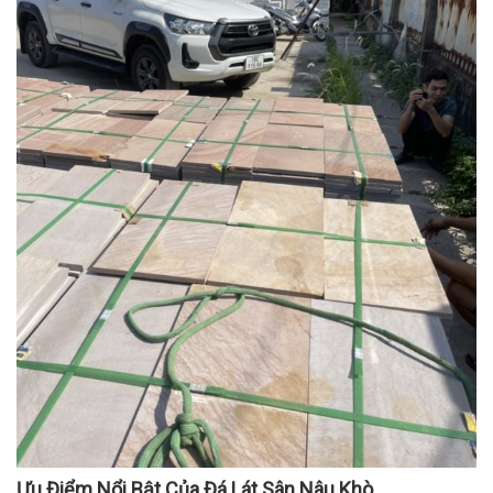
Ưu Điểm Nổi Bật Của Đá Lát Sân Nâu Khò