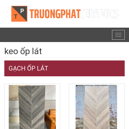
Toggl
naviga
keo ốp lát
GẠCH ỐP LÁT