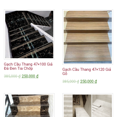
Gạch Cầu Thang 47×100 Giả
Đá Đen Tia Chớp
Gạch Cầu Thang 47×120 Giả
Gỗ
385,000
₫
250,000
₫
385,000
₫
250,000
₫