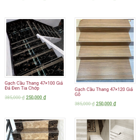
Gạch Cầu Thang 47×100 Giả
Đá Đen Tia Chớp
Gạch Cầu Thang 47×120 Giả
Gỗ
385,000
₫
250,000
₫
385,000
₫
250,000
₫