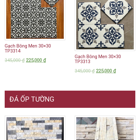
Gạch Bông Men 30×30
TP3314
Gạch Bông Men 30×30
345,000
₫
225,000
₫
TP3313
345,000
₫
225,000
₫
ĐÁ ỐP TƯỜNG