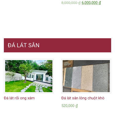
8,000,000
₫
6,000,000
₫
ĐÁ LÁT SÂN
Đá lát rối ong xám
Đá lát sân lông chuột khò
520,000
₫