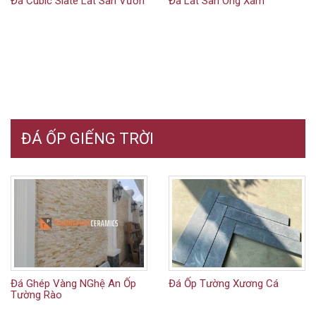
Đá Cubic Slate Lát Sân Vườn
Đá Lát Sân Ong Xám
ĐÁ ỐP GIẾNG TRỜI
Đá Ghép Vàng NGhệ An Ốp
Đá Ốp Tường Xương Cá
Tường Rào