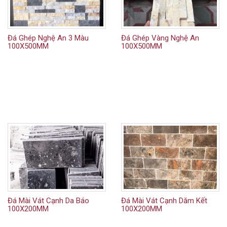
Đá Ghép Nghệ An 3 Màu
Đá Ghép Vàng Nghệ An
100X500MM
100X500MM
Đá Mài Vát Cạnh Da Báo
Đá Mài Vát Cạnh Dăm Kết
100X200MM
100X200MM