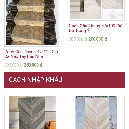
Gạch Cầu Thang 47×100 Giả
Đá Trắng Ý
385,000
₫
250,000
₫
Gạch Cầu Thang 47×120 Giả
Đá Nâu Tây Ban Nha
385,000
₫
250,000
₫
GẠCH NHẬP KHẨU