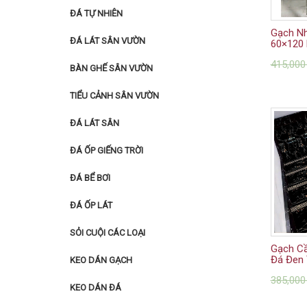
ĐÁ TỰ NHIÊN
Gạch N
ĐÁ LÁT SÂN VƯỜN
60×120 
415,00
BÀN GHẾ SÂN VƯỜN
TIỂU CẢNH SÂN VƯỜN
ĐÁ LÁT SÂN
ĐÁ ỐP GIẾNG TRỜI
ĐÁ BỂ BƠI
ĐÁ ỐP LÁT
SỎI CUỘI CÁC LOẠI
Gạch Cầ
Đá Đen 
KEO DÁN GẠCH
385,00
KEO DÁN ĐÁ