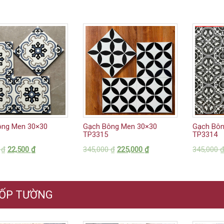
ông Men 30×30
Gạch Bông Men 30×30
Gạch Bôn
TP3315
TP3314
0
₫
22,500
₫
345,000
₫
225,000
₫
345,000
 ỐP TƯỜNG