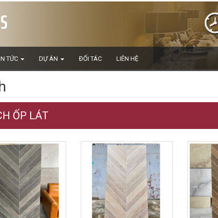
IN TỨC
DỰ ÁN
ĐỐI TÁC
LIÊN HỆ
h
H ỐP LÁT