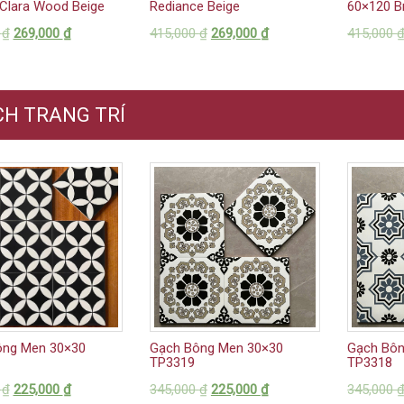
Clara Wood Beige
Rediance Beige
60×120 Br
0
₫
269,000
₫
415,000
₫
269,000
₫
415,000
H TRANG TRÍ
ông Men 30×30
Gạch Bông Men 30×30
Gạch Bôn
TP3319
TP3318
0
₫
225,000
₫
345,000
₫
225,000
₫
345,000