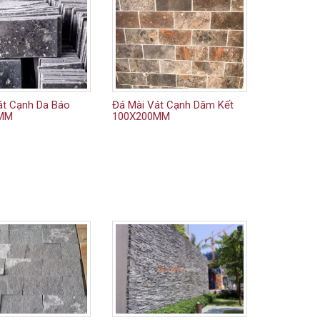
át Cạnh Da Báo
Đá Mài Vát Cạnh Dăm Kết
0MM
100X200MM