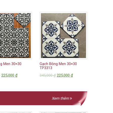
g Men 30×30
Gạch Bông Men 30×30
TP3313
₫
225,000
₫
345,000
₫
225,000
₫
Xem thêm