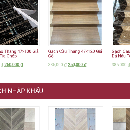
u Thang 47×100 Giả
Gạch Cầu Thang 47×120 Giả
Gạch Cầu
Tia Chớp
Gỗ
Đá Nâu T
0
₫
250,000
₫
385,000
₫
250,000
₫
385,000
CH NHẬP KHẨU