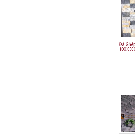
Đá Ghép
100X5