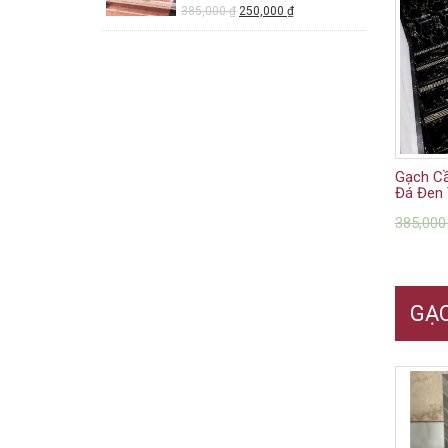
385,000
₫
250,000
₫
Gạch Cầ
Đá Đen 
385,00
GẠ