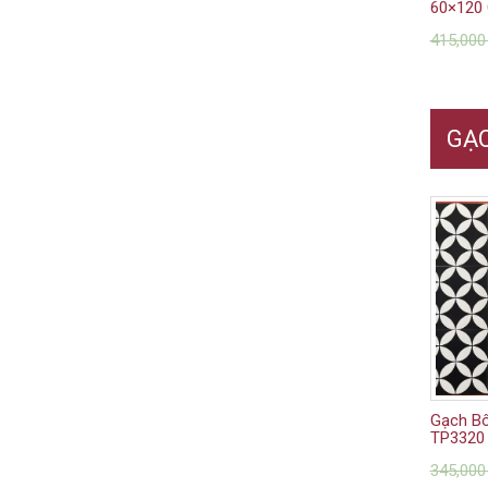
60×120 
415,00
GẠC
Gạch B
TP3320
345,00