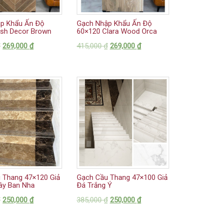
p Khẩu Ấn Độ
Gạch Nhập Khẩu Ấn Độ
ish Decor Brown
60×120 Clara Wood Orca
₫
269,000
₫
415,000
₫
269,000
₫
 Thang 47×120 Giả
Gạch Cầu Thang 47×100 Giả
ây Ban Nha
Đá Trắng Ý
₫
250,000
₫
385,000
₫
250,000
₫