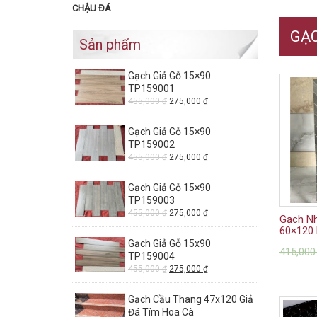
CHẬU ĐÁ
GẠ
Sản phẩm
Gạch Giả Gỗ 15×90
TP159001
455,000
₫
275,000
₫
Gạch Giả Gỗ 15×90
TP159002
455,000
₫
275,000
₫
Gạch Giả Gỗ 15×90
TP159003
455,000
₫
275,000
₫
Gạch N
60×120 
Gạch Giả Gỗ 15x90
415,00
TP159004
455,000
₫
275,000
₫
Gạch Cầu Thang 47x120 Giả
Đá Tím Hoa Cà