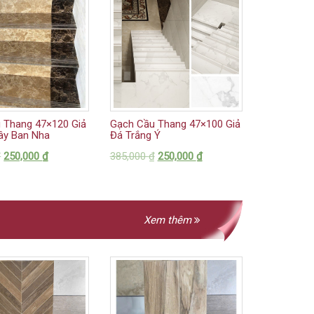
 Thang 47×120 Giả
Gạch Cầu Thang 47×100 Giả
ây Ban Nha
Đá Trắng Ý
₫
250,000
₫
385,000
₫
250,000
₫
Xem thêm