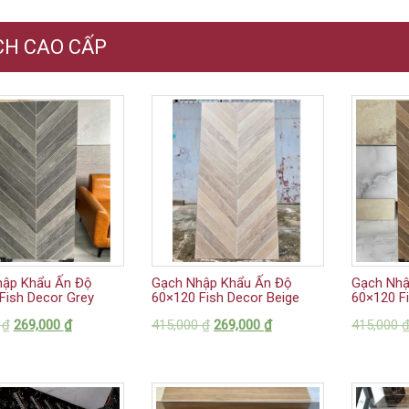
CH CAO CẤP
hập Khẩu Ấn Độ
Gạch Nhập Khẩu Ấn Độ
Gạch Nhậ
Fish Decor Grey
60×120 Fish Decor Beige
60×120 F
0
₫
269,000
₫
415,000
₫
269,000
₫
415,000