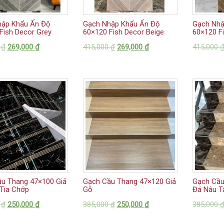
hập Khẩu Ấn Độ
Gạch Nhập Khẩu Ấn Độ
Gạch Nhậ
Fish Decor Grey
60×120 Fish Decor Beige
60×120 F
0
₫
269,000
₫
415,000
₫
269,000
₫
415,000
u Thang 47×100 Giả
Gạch Cầu Thang 47×120 Giả
Gạch Cầu
Tia Chớp
Gỗ
Đá Nâu T
0
₫
250,000
₫
385,000
₫
250,000
₫
385,000