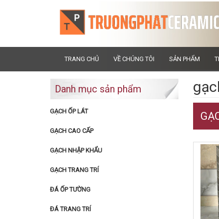
TRANG CHỦ
VỀ CHÚNG TÔI
SẢN PHẨM
T
gạc
Danh mục sản phẩm
GẠCH ỐP LÁT
GẠC
GẠCH CAO CẤP
GẠCH NHẬP KHẨU
GẠCH TRANG TRÍ
ĐÁ ỐP TƯỜNG
ĐÁ TRANG TRÍ