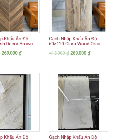
p Khẩu Ấn Độ
Gạch Nhập Khẩu Ấn Độ
ish Decor Brown
60×120 Clara Wood Orca
₫
269,000
₫
415,000
₫
269,000
₫
p Khẩu Ấn Độ
Gạch Nhập Khẩu Ấn Độ