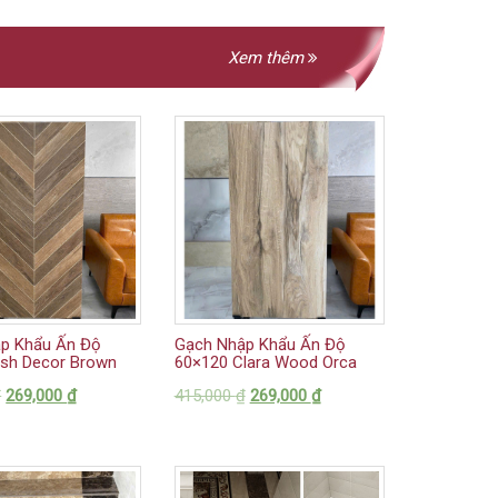
Xem thêm
p Khẩu Ấn Độ
Gạch Nhập Khẩu Ấn Độ
ish Decor Brown
60×120 Clara Wood Orca
₫
269,000
₫
415,000
₫
269,000
₫