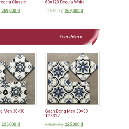
eccia Classic
60×120 Begula White
₫
269,000
₫
415,000
₫
269,000
₫
Xem thêm
g Men 30×30
Gạch Bông Men 30×30
TP3317
₫
225,000
₫
345,000
₫
225,000
₫