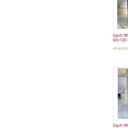
Gạch N
60×120 
415,00
Gạch N