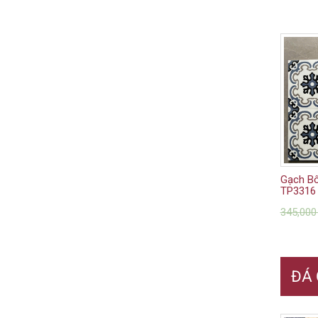
Gạch B
TP3316
345,00
ĐÁ