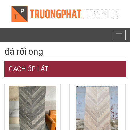
Toggl
naviga
đá rối ong
GẠCH ỐP LÁT