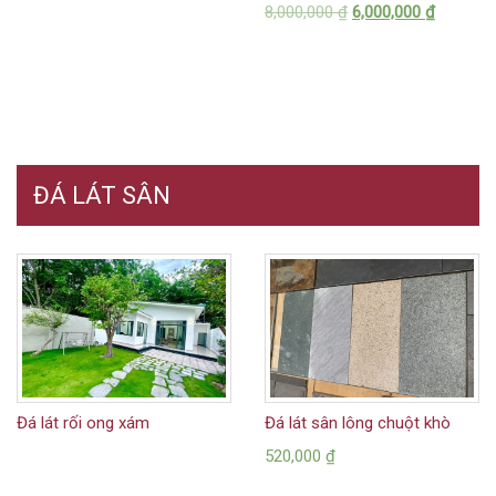
8,000,000
₫
6,000,000
₫
ĐÁ LÁT SÂN
Đá lát rối ong xám
Đá lát sân lông chuột khò
520,000
₫