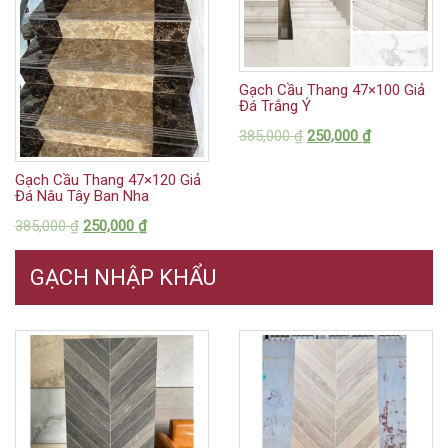
Gạch Cầu Thang 47×100 Giả
Đá Trắng Ý
385,000
₫
250,000
₫
Gạch Cầu Thang 47×120 Giả
Đá Nâu Tây Ban Nha
385,000
₫
250,000
₫
GẠCH NHẬP KHẨU