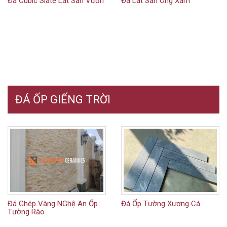
Đá Cubic Slate Lát Sân Vườn
Đá Lát Sân Ong Xám
ĐÁ ỐP GIẾNG TRỜI
Đá Ghép Vàng NGhệ An Ốp
Đá Ốp Tường Xương Cá
Tường Rào