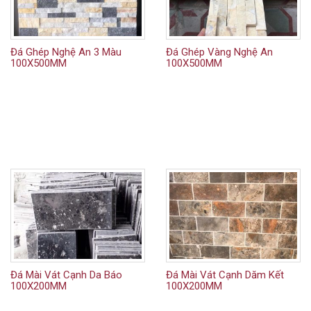
Đá Ghép Nghệ An 3 Màu
Đá Ghép Vàng Nghệ An
100X500MM
100X500MM
Đá Mài Vát Cạnh Da Báo
Đá Mài Vát Cạnh Dăm Kết
100X200MM
100X200MM