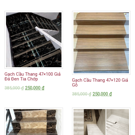
Gạch Cầu Thang 47×100 Giả
Đá Đen Tia Chớp
Gạch Cầu Thang 47×120 Giả
Gỗ
385,000
₫
250,000
₫
385,000
₫
250,000
₫