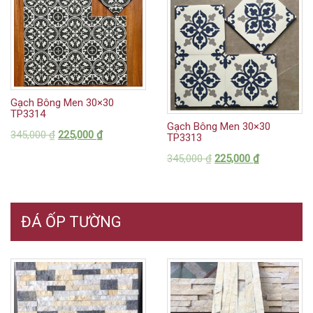
Gạch Bông Men 30×30
TP3314
Gạch Bông Men 30×30
345,000
₫
225,000
₫
TP3313
345,000
₫
225,000
₫
ĐÁ ỐP TƯỜNG