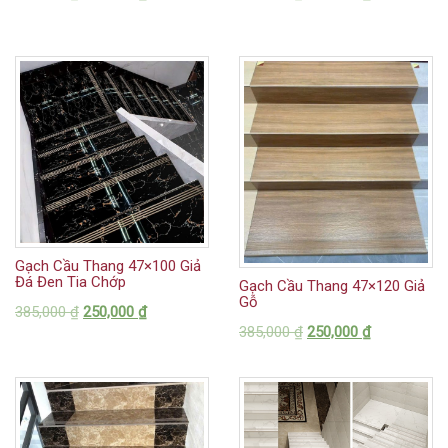
Gạch Cầu Thang 47×100 Giả
Đá Đen Tia Chớp
Gạch Cầu Thang 47×120 Giả
Gỗ
385,000
₫
250,000
₫
385,000
₫
250,000
₫