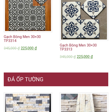
Gạch Bông Men 30×30
TP3314
Gạch Bông Men 30×30
345,000
₫
225,000
₫
TP3313
345,000
₫
225,000
₫
ĐÁ ỐP TƯỜNG