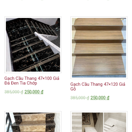
Gạch Cầu Thang 47×100 Giả
Đá Đen Tia Chớp
Gạch Cầu Thang 47×120 Giả
Gỗ
385,000
₫
250,000
₫
385,000
₫
250,000
₫