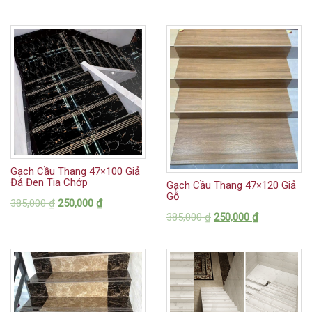
Gạch Cầu Thang 47×100 Giả
Đá Đen Tia Chớp
Gạch Cầu Thang 47×120 Giả
Gỗ
385,000
₫
250,000
₫
385,000
₫
250,000
₫