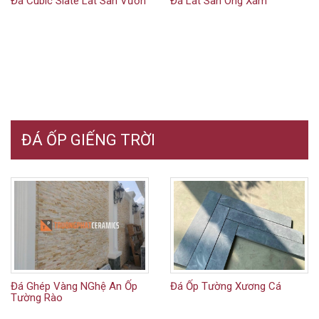
Đá Cubic Slate Lát Sân Vườn
Đá Lát Sân Ong Xám
ĐÁ ỐP GIẾNG TRỜI
Đá Ghép Vàng NGhệ An Ốp
Đá Ốp Tường Xương Cá
Tường Rào