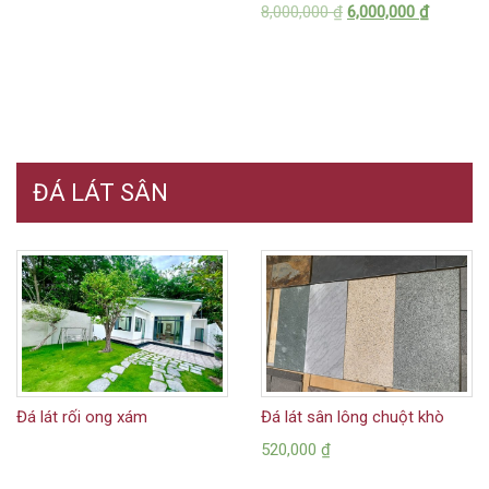
8,000,000
₫
6,000,000
₫
ĐÁ LÁT SÂN
Đá lát rối ong xám
Đá lát sân lông chuột khò
520,000
₫