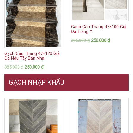
Gạch Cầu Thang 47×100 Giả
Đá Trắng Ý
385,000
₫
250,000
₫
Gạch Cầu Thang 47×120 Giả
Đá Nâu Tây Ban Nha
385,000
₫
250,000
₫
GẠCH NHẬP KHẨU