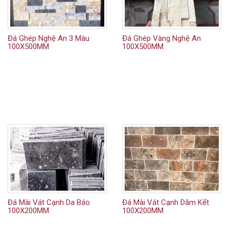
Đá Ghép Nghệ An 3 Màu
Đá Ghép Vàng Nghệ An
100X500MM
100X500MM
Đá Mài Vát Cạnh Da Báo
Đá Mài Vát Cạnh Dăm Kết
100X200MM
100X200MM