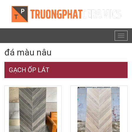
Toggl
naviga
đá màu nâu
GẠCH ỐP LÁT