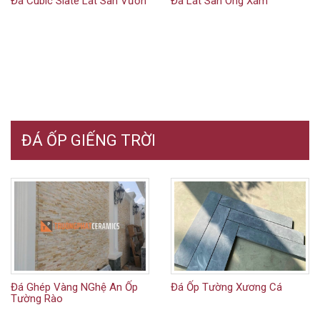
Đá Cubic Slate Lát Sân Vườn
Đá Lát Sân Ong Xám
ĐÁ ỐP GIẾNG TRỜI
Đá Ghép Vàng NGhệ An Ốp
Đá Ốp Tường Xương Cá
Tường Rào