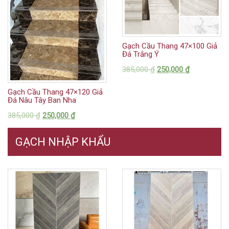
Gạch Cầu Thang 47×100 Giả
Đá Trắng Ý
385,000
₫
250,000
₫
Gạch Cầu Thang 47×120 Giả
Đá Nâu Tây Ban Nha
385,000
₫
250,000
₫
GẠCH NHẬP KHẨU