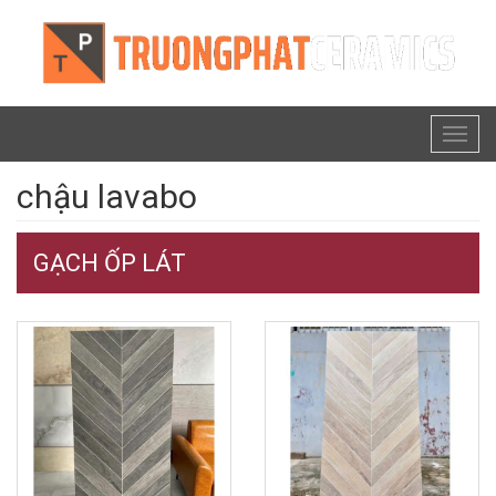
Toggl
naviga
chậu lavabo
GẠCH ỐP LÁT