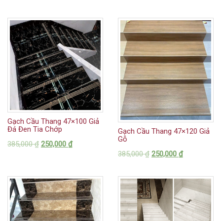
Gạch Cầu Thang 47×100 Giả
Đá Đen Tia Chớp
Gạch Cầu Thang 47×120 Giả
Gỗ
385,000
₫
250,000
₫
385,000
₫
250,000
₫