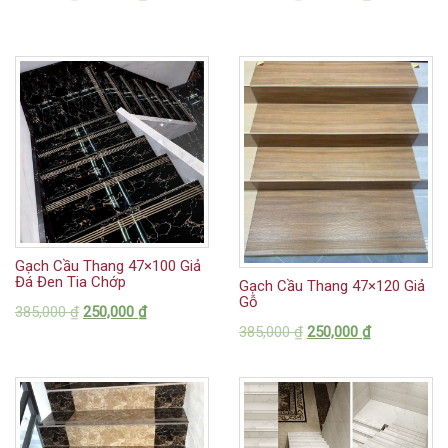
Gạch Cầu Thang 47×100 Giả
Đá Đen Tia Chớp
Gạch Cầu Thang 47×120 Giả
Gỗ
385,000
₫
250,000
₫
385,000
₫
250,000
₫