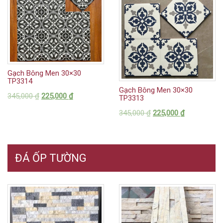
Gạch Bông Men 30×30
TP3314
Gạch Bông Men 30×30
345,000
₫
225,000
₫
TP3313
345,000
₫
225,000
₫
ĐÁ ỐP TƯỜNG