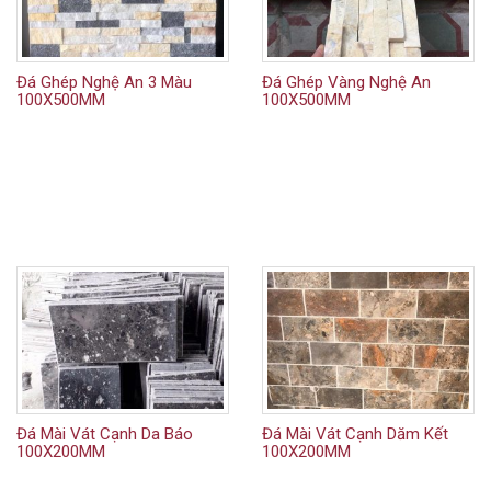
Đá Ghép Nghệ An 3 Màu
Đá Ghép Vàng Nghệ An
100X500MM
100X500MM
Đá Mài Vát Cạnh Da Báo
Đá Mài Vát Cạnh Dăm Kết
100X200MM
100X200MM