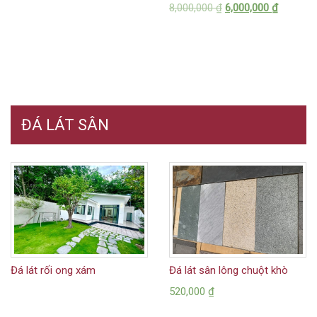
8,000,000
₫
6,000,000
₫
ĐÁ LÁT SÂN
Đá lát rối ong xám
Đá lát sân lông chuột khò
520,000
₫