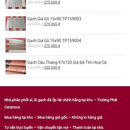
455,000
₫
275,000
₫
Gạch Giả Gỗ 15×90 TP159003
455,000
₫
275,000
₫
Gạch Giả Gỗ 15x90 TP159004
455,000
₫
275,000
₫
Gạch Cầu Thang 47x120 Giả Đá Tím Hoa Cà
385,000
₫
250,000
₫
Nhà phân phối sỉ, lẻ gạch đá ốp lát chính hãng tại kho – Trường Phát
Ceramics
Mua hàng tại kho – Mua hàng giá gốc – Không lo hàng giả.
Tư vấn trực tuyến – Vận chuyển tận nơi – Thanh toán tại nhà.