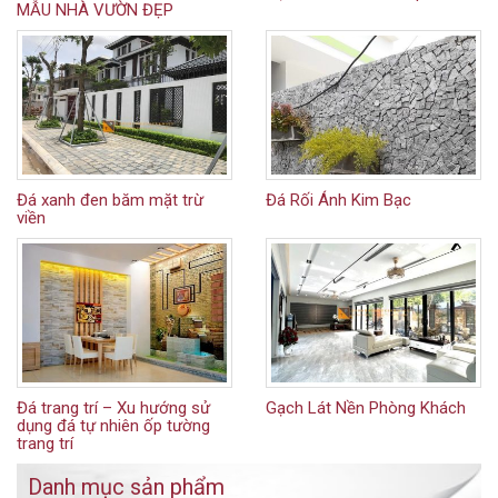
MẪU NHÀ VƯỜN ĐẸP
Đá xanh đen băm mặt trừ
Đá Rối Ánh Kim Bạc
viền
Đá trang trí – Xu hướng sử
Gạch Lát Nền Phòng Khách
dụng đá tự nhiên ốp tường
trang trí
Danh mục sản phẩm