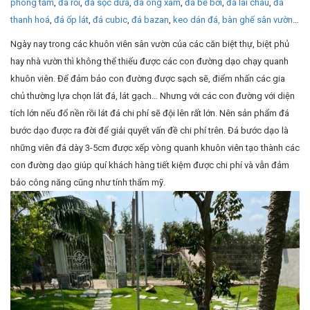
phòng tắm
,
đá rối
,
đá sọc dưa
,
đá ong xám
,
đá bể bơi
,
đá lai châu
,
đá
thanh hoá
,
đá ốp lát
,
đá cubic
,
đá bazan
,
keo dán đá,
bàn ghế sân vườn
…
Ngày nay trong các khuôn viên sân vườn của các căn biệt thự, biệt phủ
hay nhà vườn thì không thể thiếu được các con đường dạo chạy quanh
khuôn viên. Để đảm bảo con đường được sạch sẽ, điểm nhấn các gia
chủ thường lựa chọn lát đá, lát gạch… Nhưng với các con đường với diện
tích lớn nếu đổ nền rồi lát đá chi phí sẽ đội lên rất lớn. Nên sản phẩm đá
bước dạo được ra đời để giải quyết vấn đề chi phí trên. Đá bước dạo là
những viên đá dày 3-5cm được xếp vòng quanh khuôn viên tạo thành các
con đường dạo giúp quí khách hàng tiết kiệm được chi phí và vẫn đảm
bảo công năng cũng như tính thẩm mỹ.