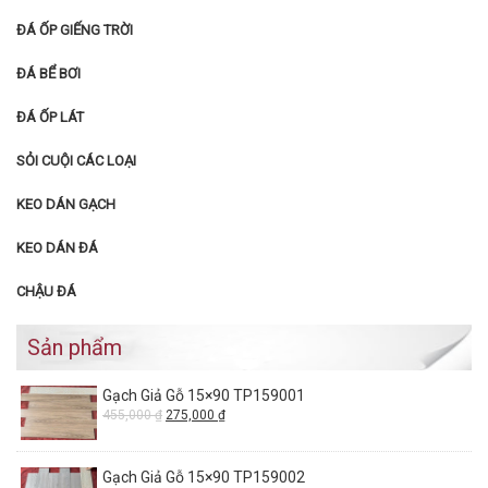
ĐÁ ỐP GIẾNG TRỜI
ĐÁ BỂ BƠI
ĐÁ ỐP LÁT
SỎI CUỘI CÁC LOẠI
KEO DÁN GẠCH
KEO DÁN ĐÁ
CHẬU ĐÁ
Sản phẩm
Gạch Giả Gỗ 15×90 TP159001
455,000
₫
275,000
₫
Gạch Giả Gỗ 15×90 TP159002