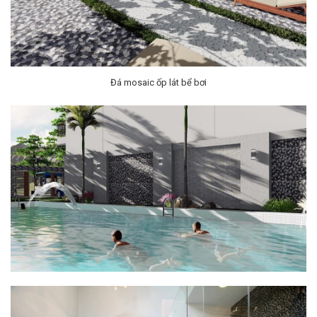
Đá mosaic ốp lát bể bơi