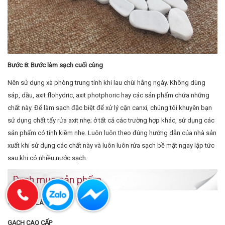
Bước 8: Bước làm sạch cuối cùng
Nên sử dụng xà phòng trung tính khi lau chùi hằng ngày. Không dùng
sáp, dầu, axit flohydric, axit photphoric hay các sản phẩm chứa những
chất này. Để làm sạch đặc biệt để xử lý cặn canxi, chúng tôi khuyên bạn
sử dụng chất tẩy rửa axit nhẹ; ở tất cả các trường hợp khác, sử dụng các
sản phẩm có tính kiềm nhẹ. Luôn luôn theo đúng hướng dẫn của nhà sản
xuất khi sử dụng các chất này và luôn luôn rửa sạch bề mặt ngay lập tức
sau khi có nhiều nước sạch.
Danh mục sản phẩm
GẠCH ỐP LÁT
GẠCH CAO CẤP