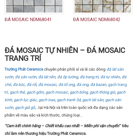
ĐÁ MOSAIC NDM68041
ĐÁ MOSAIC NDM68042
ĐÁ MOSAIC TỰ NHIÊN – ĐÁ MOSAIC
TRANG TRÍ
Trường Phát Ceramics
chuyên phân phối sỉ và lẻ các dòng
đá lát sân
vườn
,
đá sân vườn
,
đá lát nền
,
đá ốp tường
,
đá trang trí
,
đá tự nhiên
,
đá
chẻ
,
đá bóc
,
đá rối
,
đá mosaic
,
đá tổ ong
,
đá ong
,
đá bazan
,
gạch trang
trí
,
gạch thẻ
,
gạch gốm
,
gạch mosaic
,
gạch bông
,
gạch thông gió
,
gạch
kính
,
gạch lục giác
,
gạch inax
,
gạch tranh 3d
,
gạch lát sân
,
gạch sân
vườn
,
gạch giả gỗ
,
…tại Hà Nội và trên toàn quốc với đa dạng các sản
phẩm về màu sắc và kích thước, chủng loại…
“Cam kết chính hãng – Chiết khấu cao nhất – Miễn phí vận chuyển”
tiêu
chí làm nên thương hiệu
Trường Phát Ceramics.