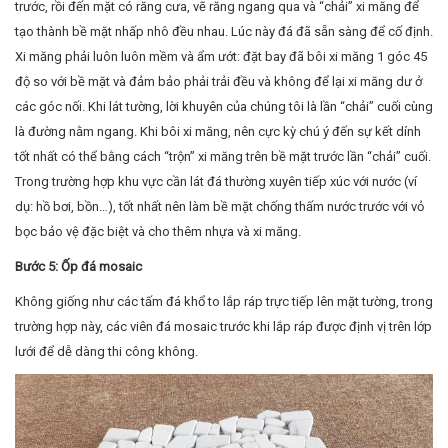
trước, rồi đến mặt có răng cưa, vẽ răng ngang qua và “chải” xi măng để
tạo thành bề mặt nhấp nhô đều nhau. Lúc này đá đã sẵn sàng để cố định.
Xi măng phải luôn luôn mềm và ẩm ướt: đặt bay đã bôi xi măng 1 góc 45
độ so với bề mặt và đảm bảo phải trải đều và không để lại xi măng dư ở
các góc nối. Khi lát tường, lời khuyên của chúng tôi là lần “chải” cuối cùng
là đường nằm ngang. Khi bôi xi măng, nên cực kỳ chú ý đến sự kết dính
tốt nhất có thể bằng cách “trộn” xi măng trên bề mặt trước lần “chải” cuối.
Trong trường hợp khu vực cần lát đá thường xuyên tiếp xúc với nước (ví
dụ: hồ bơi, bồn…), tốt nhất nên làm bề mặt chống thấm nước trước với vỏ
bọc bảo vệ đặc biệt và cho thêm nhựa và xi măng.
Bước 5: Ốp đá mosaic
Không giống như các tấm đá khổ to lắp ráp trực tiếp lên mặt tường, trong
trường hợp này, các viên đá mosaic trước khi lắp ráp được định vị trên lớp
lưới để dễ dàng thi công không.