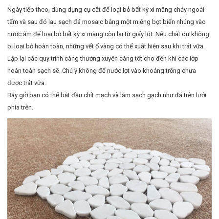
Ngày tiếp theo, dùng dụng cụ cắt để loại bỏ bất kỳ xi măng chảy ngoài
tấm và sau đó lau sạch đá mosaic bằng một miếng bọt biển nhúng vào
nước ấm để loại bỏ bất kỳ xi măng còn lại từ giấy lót. Nếu chất dư không
bị loại bỏ hoàn toàn, những vết ố vàng có thể xuất hiện sau khi trát vữa.
Lặp lại các quy trình càng thường xuyên càng tốt cho đến khi các lớp
hoàn toàn sạch sẽ. Chú ý không để nước lọt vào khoảng trống chưa
được trát vữa.
Bây giờ bạn có thể bắt đầu chít mạch và làm sạch gạch như đá trên lưới
phía trên.