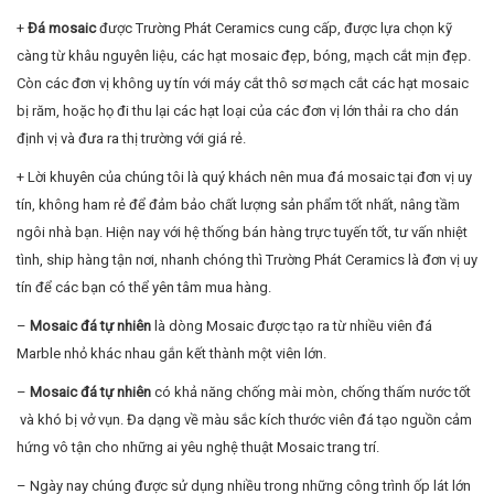
+
Đá mosaic
được Trường Phát Ceramics cung cấp, được lựa chọn kỹ
càng từ khâu nguyên liệu, các hạt mosaic đẹp, bóng, mạch cắt mịn đẹp.
Còn các đơn vị không uy tín với máy cắt thô sơ mạch cắt các hạt mosaic
bị răm, hoặc họ đi thu lại các hạt loại của các đơn vị lớn thải ra cho dán
định vị và đưa ra thị trường với giá rẻ.
+ Lời khuyên của chúng tôi là quý khách nên mua đá mosaic tại đơn vị uy
tín, không ham rẻ để đảm bảo chất lượng sản phẩm tốt nhất, nâng tầm
ngôi nhà bạn. Hiện nay với hệ thống bán hàng trực tuyến tốt, tư vấn nhiệt
tình, ship hàng tận nơi, nhanh chóng thì Trường Phát Ceramics là đơn vị uy
tín để các bạn có thể yên tâm mua hàng.
–
Mosaic đá tự nhiên
là dòng Mosaic được tạo ra từ nhiều viên đá
Marble nhỏ khác nhau gắn kết thành một viên lớn.
–
Mosaic đá tự nhiên
có khả năng chống mài mòn, chống thấm nước tốt
và khó bị vở vụn. Đa dạng về màu sắc kích thước viên đá tạo nguồn cảm
hứng vô tận cho những ai yêu nghệ thuật Mosaic trang trí.
– Ngày nay chúng được sử dụng nhiều trong những công trình ốp lát lớn