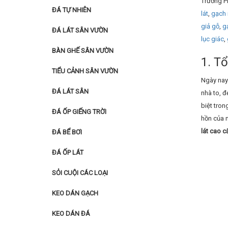
Trường Ph
ĐÁ TỰ NHIÊN
lát
,
gạch 
giả gỗ
,
g
ĐÁ LÁT SÂN VƯỜN
lục giác
,
BÀN GHẾ SÂN VƯỜN
1. T
TIỂU CẢNH SÂN VƯỜN
Ngày nay 
ĐÁ LÁT SÂN
nhà to, đ
biệt tron
ĐÁ ỐP GIẾNG TRỜI
hồn của n
lát cao c
ĐÁ BỂ BƠI
ĐÁ ỐP LÁT
SỎI CUỘI CÁC LOẠI
KEO DÁN GẠCH
KEO DÁN ĐÁ