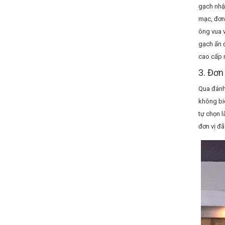
gạch nhậ
mạc, đơn 
ông vua 
gạch ấn đ
cao cấp 
3. Đơn 
Qua đánh
không biế
tự chọn l
đơn vị đã