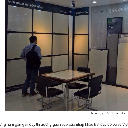
Triển lãm gạch ốp lát cao cấp
ững năm gần gần đây thị trường gạch cao cấp nhập khẩu bắt đầu đổ bộ về Vi