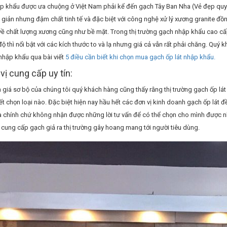
p khẩu được ưa chuộng ở Việt Nam phải kể đến gạch Tây Ban Nha (Vẻ đẹp quyến
giản nhưng đậm chất tinh tế và đặc biệt với công nghệ xử lý xương granite đồ
về chất lượng xương cũng như bề mặt. Trong thị trường gạch nhập khẩu cao c
ộ thì nổi bật với các kích thước to và lạ nhưng giá cả vẫn rất phải chăng. Quý 
nhập khẩu qua bài viết
5 điều cần biết khi chọn mua gạch ốp lát nhập khẩu.
vị cung cấp uy tín:
 giá sơ bộ của chúng tôi quý khách hàng cũng thấy rằng thị trường gạch ốp l
t chọn loại nào. Đặc biệt hiện nay hầu hết các đơn vị kinh doanh gạch ốp lát
à chính chứ không nhận được những lời tư vấn để có thể chọn cho mình được n
 cung cấp gạch giả ra thị trường gây hoang mang tới người tiêu dùng.