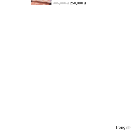
385,000
₫
250,000
₫
Trong nh