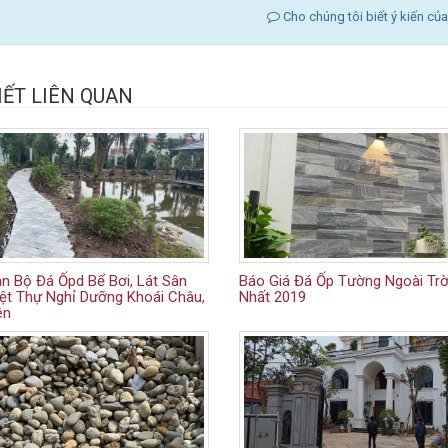
Cho chúng tôi biết ý kiến củ
IẾT LIÊN QUAN
n Bộ Đá Ốpd Bể Bơi, Lát Sân
Báo Giá Đá Ốp Tường Ngoài Trờ
ệt Thự Nghỉ Dưỡng Khoái Châu,
Nhất 2019
ên