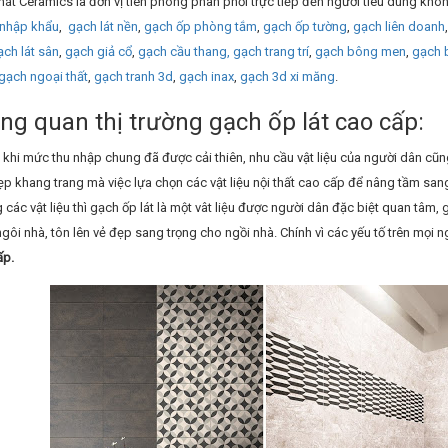
át Ceramics là đơn vị tiên phong phân phối trực tiếp đến người tiêu dùng khô
nhập khẩu
,
gạch lát nền
,
gạch ốp phòng tắm
,
gạch ốp tường
,
gạch liên doanh
ạch lát sân
,
gạch giả cổ
,
gạch cầu thang,
gạch trang trí
,
gạch bông men
,
gạch 
gạch ngoại thất
,
gạch tranh 3d
,
gạch inax
,
gạch 3d xi măng
.
ổng quan thị trường gạch ốp lát cao cấp:
khi mức thu nhập chung đã được cải thiên, nhu cầu vật liệu của người dân cũn
ẹp khang trang mà việc lựa chọn các vật liệu nội thất cao cấp để nâng tầm san
g các vật liệu thì gạch ốp lát là một vât liệu được người dân đặc biệt quan tâm, 
gôi nhà, tôn lên vẻ đẹp sang trọng cho ngồi nhà. Chính vì các yếu tố trên mọi
ấp.