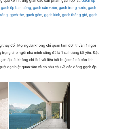
ng qua kênh trung gian các sản phẩm gạch ốp lát:
Gạch ốp
,
gạch ốp ban công
,
gạch sân vườn
,
gạch trong nước
,
gạch
bông
,
gạch thẻ
,
gạch gốm
,
gạch kính
,
gạch thông gió
,
gạch
g thay đổi. Mọi người không chỉ quan tâm đơn thuần 1 ngôi
g trọng cho ngôi nhà mình cũng đã là 1 xu hướng tất yếu. Đặc
gạch ốp lát không chỉ là 1 vật liệu bắt buộc mà nó còn linh
 người đặc biệt quan tâm và có nhu cầu về các dòng
gạch ốp