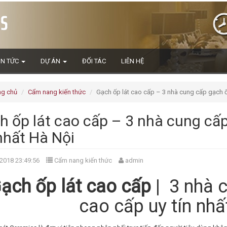
IN TỨC
DỰ ÁN
ĐỐI TÁC
LIÊN HỆ
ng chủ
Cẩm nang kiến thức
Gạch ốp lát cao cấp – 3 nhà cung cấp gạch ốp
h ốp lát cao cấp – 3 nhà cung cấp
nhất Hà Nội
2018 23:49:56
Cẩm nang kiến thức
admin
ạch ốp lát cao cấp
| 3 nhà c
cao cấp uy tín nhấ