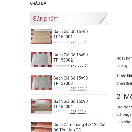
CHẬU ĐÁ
Sản phẩm
Gạch Giả Gỗ 15×90
TP159001
455,000
₫
275,000
₫
Gạch Giả Gỗ 15×90
Ngày hôm 
TP159002
cấp uy tí
455,000
₫
275,000
₫
Trước khi
Gạch Giả Gỗ 15×90
phân thàn
TP159003
455,000
₫
275,000
₫
2. M
Gạch Giả Gỗ 15x90
TP159004
Các dòn
455,000
₫
275,000
₫
là trong 
cao cấp.
Gạch Cầu Thang 47x120 Giả
Đá Tím Hoa Cà