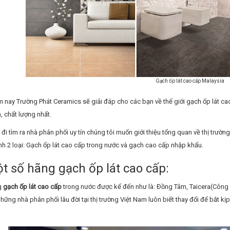
Gạch ốp lát cao cấp Malaysia
nay Trường Phát Ceramics sẽ giải đáp cho các bạn về thế giới gạch ốp lát ca
n, chất lượng nhất.
 đi tìm ra nhà phân phối uy tín chúng tôi muốn giới thiệu tổng quan về thị trư
h 2 loại: Gạch ốp lát cao cấp trong nước và gạch cao cấp nhập khẩu.
ột số hãng gạch ốp lát cao cấp:
g
gạch ốp lát cao cấp
trong nước được kể đến như là: Đồng Tâm, Taicera(Công n
những nhà phân phối lâu đời tại thị trường Việt Nam luôn biết thay đổi để bắt 