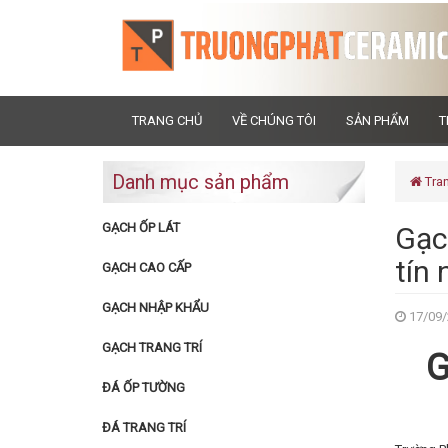
TRANG CHỦ
VỀ CHÚNG TÔI
SẢN PHẨM
T
Danh mục sản phẩm
Tra
GẠCH ỐP LÁT
Gạc
tín 
GẠCH CAO CẤP
GẠCH NHẬP KHẨU
17/09/
GẠCH TRANG TRÍ
G
ĐÁ ỐP TƯỜNG
ĐÁ TRANG TRÍ