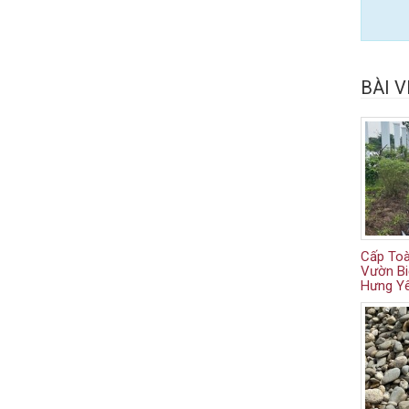
BÀI V
Cấp Toà
Vườn Bi
Hưng Y