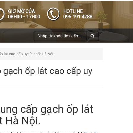
GIỜ MỞ CỬA
HOTLINE
08H30 - 17H00
096 191 4288
 lát cao cấp uy tín nhất Hà Nội
 gạch ốp lát cao cấp uy
ung cấp gạch ốp lát
t Hà Nội.