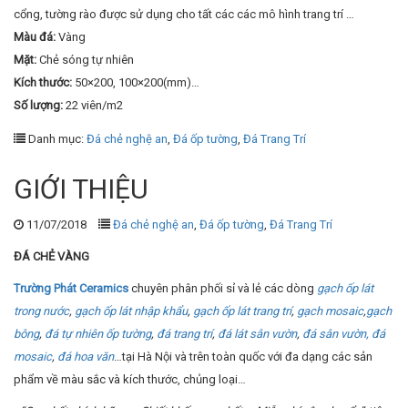
cổng, tường rào được sử dụng cho tất các các mô hình trang trí …
Màu đá:
Vàng
Mặt:
Chẻ sóng tự nhiên
Kích thước:
50×200, 100×200(mm)…
Số lượng:
22 viên/m2
Danh mục:
Đá chẻ nghệ an
,
Đá ốp tường
,
Đá Trang Trí
GIỚI THIỆU
11/07/2018
Đá chẻ nghệ an
,
Đá ốp tường
,
Đá Trang Trí
ĐÁ CHẺ VÀNG
Trường Phát Ceramics
chuyên phân phối sỉ và lẻ các dòng
gạch ốp lát
trong nước
,
gạch ốp lát nhập khẩu
,
gạch ốp lát trang trí
,
gạch mosaic
,
gạch
bông
,
đá tự nhiên ốp tường
,
đá trang trí
,
đá lát sân vườn
,
đá sân vườn,
đá
mosaic
,
đá hoa văn
…tại Hà Nội và trên toàn quốc với đa dạng các sản
phẩm về màu sắc và kích thước, chủng loại…