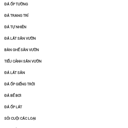
ĐÁ ỐP TƯỜNG
ĐÁ TRANG TRÍ
ĐÁ TỰ NHIÊN
ĐÁ LÁT SÂN VƯỜN
BÀN GHẾ SÂN VƯỜN
TIỂU CẢNH SÂN VƯỜN
ĐÁ LÁT SÂN
ĐÁ ỐP GIẾNG TRỜI
ĐÁ BỂ BƠI
ĐÁ ỐP LÁT
SỎI CUỘI CÁC LOẠI