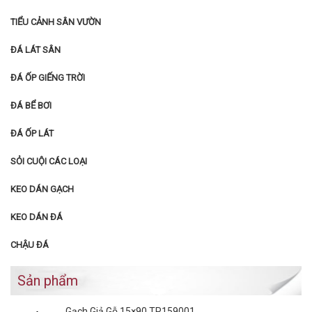
TIỂU CẢNH SÂN VƯỜN
ĐÁ LÁT SÂN
ĐÁ ỐP GIẾNG TRỜI
ĐÁ BỂ BƠI
ĐÁ ỐP LÁT
SỎI CUỘI CÁC LOẠI
KEO DÁN GẠCH
KEO DÁN ĐÁ
CHẬU ĐÁ
Sản phẩm
Gạch Giả Gỗ 15×90 TP159001