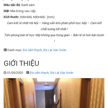
Màu sắc đá:
Xanh xám
Mặt:
Mài bóng cao cấp
Kích thước:
300×600, 600×600…(mm)
Cam kết rẻ nhất Hà Nội – Hàng sẵn kho phân phối trực tiếp – Cam kết
chất lượng tốt nhất !
Tiên phong bán lẻ trực tiếp không qua trung gian – Bán lẻ rẻ hơn bán buôn
!
Danh mục:
Đá cẩm thạch
,
Đá Lát Sân Vườn
GIỚI THIỆU
01/05/2020
Đá cẩm thạch
,
Đá Lát Sân Vườn