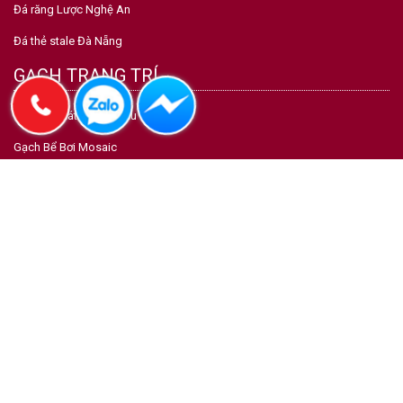
Đá răng Lược Nghệ An
Đá thẻ stale Đà Nẵng
GẠCH TRANG TRÍ
Gạch Ốp Lát Nhập Khẩu
Gạch Bể Bơi Mosaic
Gạch Thẻ Giả Cổ Đẹp
Gạch Bông Men Trang Trí
Gạch Bông Truyền Thống
Gạch Bông Gió-Thông Gió
Gạch Lục Giác Nhập Khẩu
Gạch Kiến Trúc Inax - Fujito
Copyright © 2026 by CTY CP TẬP ĐOÀN TRƯỜNG PHÁT CERAMICS. All