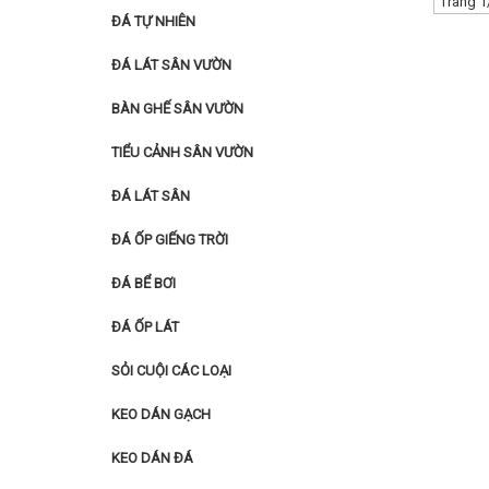
Trang 1
ĐÁ TỰ NHIÊN
ĐÁ LÁT SÂN VƯỜN
BÀN GHẾ SÂN VƯỜN
TIỂU CẢNH SÂN VƯỜN
ĐÁ LÁT SÂN
ĐÁ ỐP GIẾNG TRỜI
ĐÁ BỂ BƠI
ĐÁ ỐP LÁT
SỎI CUỘI CÁC LOẠI
KEO DÁN GẠCH
KEO DÁN ĐÁ