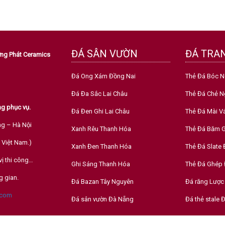
ĐÁ SÂN VƯỜN
ĐÁ TRAN
ường Phát Ceramics
Đá Ong Xám Đồng Nai
Thẻ Đá Bóc 
Đá Đa Sắc Lai Châu
Thẻ Đá Chẻ N
g phục vụ.
Đá Đen Ghi Lai Châu
Thẻ Đá Mài V
ng – Hà Nội
Xanh Rêu Thanh Hóa
Thẻ Đá Băm G
 Việt Nam.)
Xanh Đen Thanh Hóa
Thẻ Đá Slate
vị thi công…
Ghi Sáng Thanh Hóa
Thẻ Đá Ghép 
g gian.
Đá Bazan Tây Nguyên
Đá răng Lược
.com
Đá sân vườn Đà Nẵng
Đá thẻ stale 