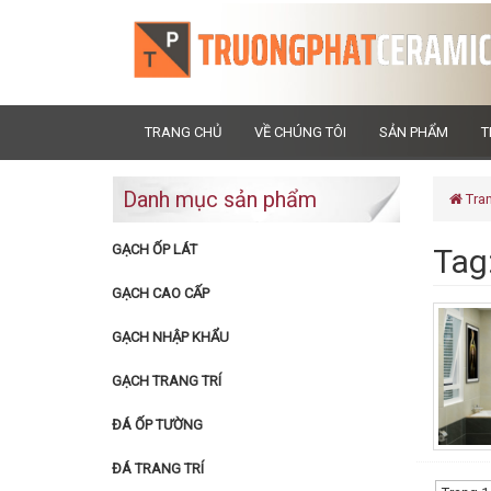
TRANG CHỦ
VỀ CHÚNG TÔI
SẢN PHẨM
T
Danh mục sản phẩm
Tra
GẠCH ỐP LÁT
Tag
GẠCH CAO CẤP
GẠCH NHẬP KHẨU
GẠCH TRANG TRÍ
ĐÁ ỐP TƯỜNG
ĐÁ TRANG TRÍ