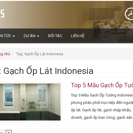
IN TỨC
DỰ ÁN
ĐỐI TÁC
LIÊN HỆ
ng chủ
Tag: Gạch Ốp Lát Indonesia
: Gạch Ốp Lát Indonesia
Top 5 Mẫu Gạch Ốp Tườ
Top 5 Mẫu Gạch Ốp Tường Indonesia t
phong phân phối trực tiếp đến ngườ
ốp lát: Gạch ốp lát, gạch nhập khẩu
doanh, gạch ốp ban công, gạch sân v