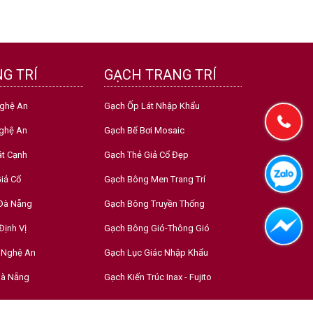
G TRÍ
GẠCH TRANG TRÍ
Nghệ An
Gạch Ốp Lát Nhập Khẩu
ghệ An
Gạch Bể Bơi Mosaic
át Cạnh
Gạch Thẻ Giả Cổ Đẹp
iả Cổ
Gạch Bông Men Trang Trí
 Đà Nẵng
Gạch Bông Truyền Thống
Định Vị
Gạch Bông Gió-Thông Gió
 Nghệ An
Gạch Lục Giác Nhập Khẩu
Đà Nẵng
Gạch Kiến Trúc Inax - Fujito