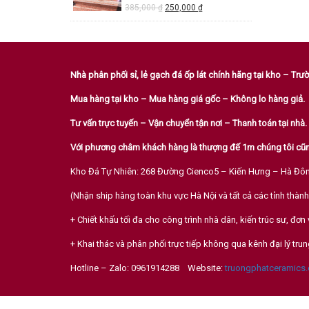
385,000
₫
250,000
₫
Nhà phân phối sỉ, lẻ gạch đá ốp lát chính hãng tại kho – Tr
Mua hàng tại kho – Mua hàng giá gốc – Không lo hàng giả.
Tư vấn trực tuyến – Vận chuyển tận nơi – Thanh toán tại nhà.
Với phương châm khách hàng là thượng đế 1m chúng tôi cũn
Kho Đá Tự Nhiên: 268 Đường Cienco5 – Kiến Hưng – Hà Đô
(Nhận ship hàng toàn khu vực Hà Nội và tất cả các tỉnh thành
+ Chiết khấu tối đa cho công trình nhà dân, kiến trúc sư, đơn 
+ Khai thác và phân phối trực tiếp không qua kênh đại lý trun
Hotline – Zalo: 0961914288 Website:
truongphatceramics