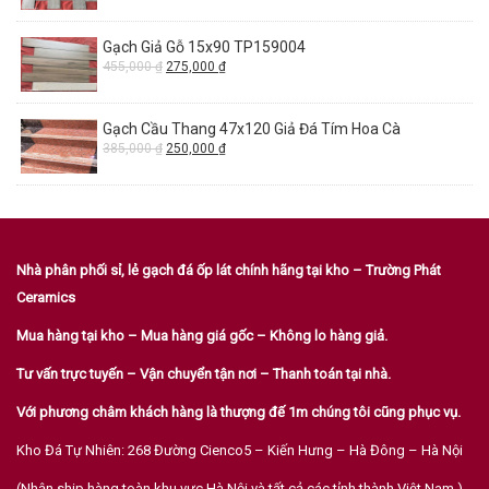
Gạch Giả Gỗ 15x90 TP159004
455,000
₫
275,000
₫
Gạch Cầu Thang 47x120 Giả Đá Tím Hoa Cà
385,000
₫
250,000
₫
Nhà phân phối sỉ, lẻ gạch đá ốp lát chính hãng tại kho – Trường Phát
Ceramics
Mua hàng tại kho – Mua hàng giá gốc – Không lo hàng giả.
Tư vấn trực tuyến – Vận chuyển tận nơi – Thanh toán tại nhà.
Với phương châm khách hàng là thượng đế 1m chúng tôi cũng phục vụ.
Kho Đá Tự Nhiên: 268 Đường Cienco5 – Kiến Hưng – Hà Đông – Hà Nội
(Nhận ship hàng toàn khu vực Hà Nội và tất cả các tỉnh thành Việt Nam.)