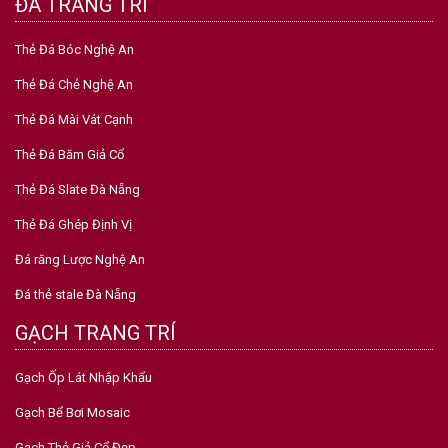
ĐÁ TRANG TRÍ
Thẻ Đá Bóc Nghệ An
Thẻ Đá Chẻ Nghệ An
Thẻ Đá Mài Vát Cạnh
Thẻ Đá Băm Giả Cổ
Thẻ Đá Slate Đà Nẵng
Thẻ Đá Ghép Định Vị
Đá răng Lược Nghệ An
Đá thẻ stale Đà Nẵng
GẠCH TRANG TRÍ
Gạch Ốp Lát Nhập Khẩu
Gạch Bể Bơi Mosaic
Gạch Thẻ Giả Cổ Đẹp