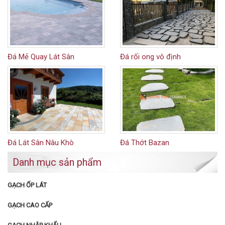
Đá Mẻ Quay Lát Sân
Đá rối ong vô định
Đá Lát Sân Nâu Khò
Đá Thớt Bazan
Danh mục sản phẩm
GẠCH ỐP LÁT
GẠCH CAO CẤP