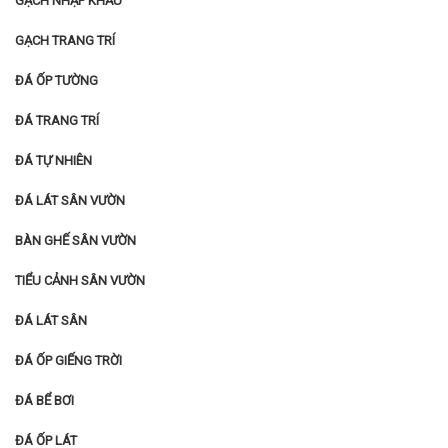
GẠCH NHẬP KHẨU
GẠCH TRANG TRÍ
ĐÁ ỐP TƯỜNG
ĐÁ TRANG TRÍ
ĐÁ TỰ NHIÊN
ĐÁ LÁT SÂN VƯỜN
BÀN GHẾ SÂN VƯỜN
TIỂU CẢNH SÂN VƯỜN
ĐÁ LÁT SÂN
ĐÁ ỐP GIẾNG TRỜI
ĐÁ BỂ BƠI
ĐÁ ỐP LÁT