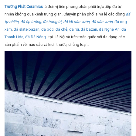
Trường Phát Ceramics
là đơn vị tiên phong phân phối trực tiếp đá tự
nhiên không qua kênh trung gian. Chuyên phân phối sỉ và lẻ các dòng
đá
tự nhiên,
đá ốp tường,
đá trang trí,
đá lát sân vườn
,
đá sân vườn,
đá ong
xám
,
đá slate bazan,
đá bóc,
đá chẻ,
đá rối,
đá bazan,
đá Nghệ An,
đá
Thanh Hóa,
đá Đà Nẵng
…tại Hà Nội và trên toàn quốc với đa dạng các
sản phẩm về màu sắc và kích thước, chủng loại…