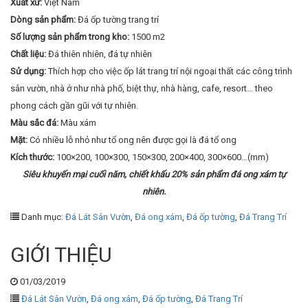
Xuất xứ:
Việt Nam
Dòng sản phẩm:
Đá ốp tường trang trí
Số lượng sản phẩm trong kho:
1500 m2
Chất liệu:
Đá thiên nhiên, đá tự nhiên
Sử dụng:
Thích hợp cho việc ốp lát trang trí nội ngoại thất các công trình
sân vườn, nhà ở như nhà phố, biệt thự, nhà hàng, cafe, resort… theo
phong cách gần gũi với tự nhiên.
Màu sắc đá:
Màu xám
Mặt:
Có nhiều lỗ nhỏ như tổ ong nên được gọi là đá tổ ong
Kích thước:
100×200, 100×300, 150×300, 200×400, 300×600…(mm)
Siêu khuyến mại cuối năm, chiết khấu 20% sản phẩm đá ong xám tự
nhiên.
Danh mục:
Đá Lát Sân Vườn
,
Đá ong xám
,
Đá ốp tường
,
Đá Trang Trí
GIỚI THIỆU
01/03/2019
Đá Lát Sân Vườn
,
Đá ong xám
,
Đá ốp tường
,
Đá Trang Trí