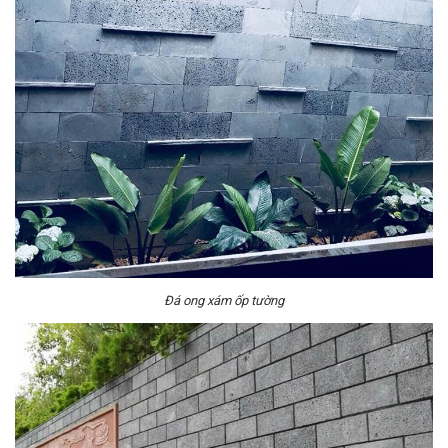
Đá ong xám ốp tường