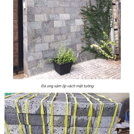
Đá ong xám ốp vách mặt tường