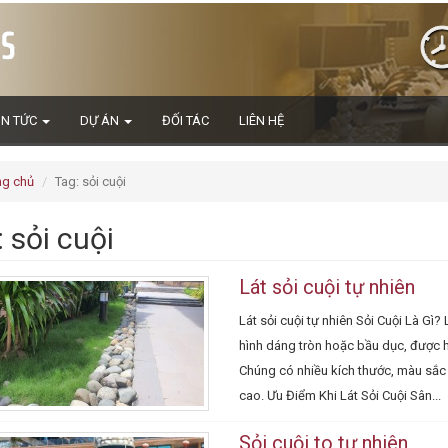
IN TỨC
DỰ ÁN
ĐỐI TÁC
LIÊN HỆ
ng chủ
Tag: sỏi cuội
 sỏi cuội
Lát sỏi cuội tự nhiên
Lát sỏi cuội tự nhiên Sỏi Cuội Là Gì?
hình dáng tròn hoặc bầu dục, được h
Chúng có nhiều kích thước, màu sắc 
cao. Ưu Điểm Khi Lát Sỏi Cuội Sân...
Sỏi cuội to tự nhiên