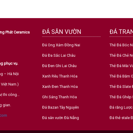
ĐÁ SÂN VƯỜN
ĐÁ TRAN
ường Phát Ceramics
Đá Ong Xám Đồng Nai
Thẻ Đá Bóc 
Đá Đa Sắc Lai Châu
Thẻ Đá Chẻ N
g phục vụ.
Đá Đen Ghi Lai Châu
Thẻ Đá Mài V
ng – Hà Nội
Xanh Rêu Thanh Hóa
Thẻ Đá Băm G
 Việt Nam.)
Xanh Đen Thanh Hóa
Thẻ Đá Slate
vị thi công…
Ghi Sáng Thanh Hóa
Thẻ Đá Ghép 
g gian.
Đá Bazan Tây Nguyên
Đá răng Lược
.com
Đá sân vườn Đà Nẵng
Đá thẻ stale 