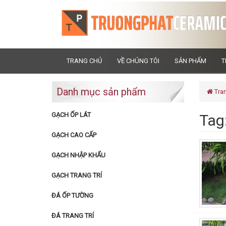
TRANG CHỦ
VỀ CHÚNG TÔI
SẢN PHẨM
T
Danh mục sản phẩm
Tra
GẠCH ỐP LÁT
Tag:
GẠCH CAO CẤP
GẠCH NHẬP KHẨU
GẠCH TRANG TRÍ
ĐÁ ỐP TƯỜNG
ĐÁ TRANG TRÍ