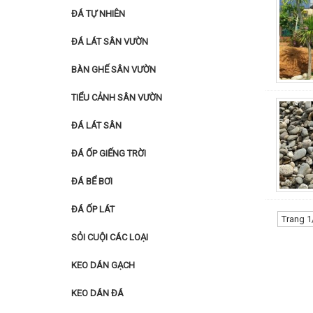
ĐÁ TỰ NHIÊN
ĐÁ LÁT SÂN VƯỜN
BÀN GHẾ SÂN VƯỜN
TIỂU CẢNH SÂN VƯỜN
ĐÁ LÁT SÂN
ĐÁ ỐP GIẾNG TRỜI
ĐÁ BỂ BƠI
ĐÁ ỐP LÁT
Trang 1
SỎI CUỘI CÁC LOẠI
KEO DÁN GẠCH
KEO DÁN ĐÁ