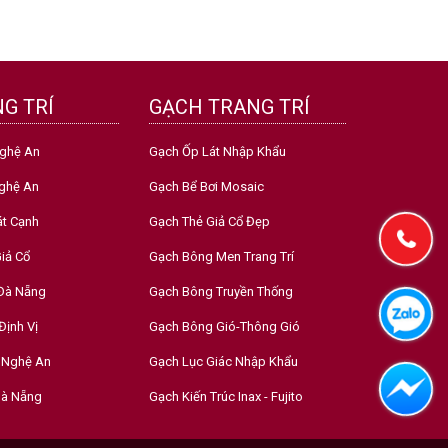
G TRÍ
GẠCH TRANG TRÍ
Nghệ An
Gạch Ốp Lát Nhập Khẩu
ghệ An
Gạch Bể Bơi Mosaic
át Cạnh
Gạch Thẻ Giả Cổ Đẹp
iả Cổ
Gạch Bông Men Trang Trí
 Đà Nẵng
Gạch Bông Truyền Thống
Định Vị
Gạch Bông Gió-Thông Gió
 Nghệ An
Gạch Lục Giác Nhập Khẩu
Đà Nẵng
Gạch Kiến Trúc Inax - Fujito