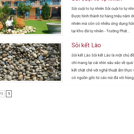
Sỏi cuội to tự nhiên Sỏi cuội to tự 
Được hình thành từ hàng triệu năm d
nhiên mà còn có nhiều ứng dụng hữu í
tại Kho đá tự nhiên - Trường Phát...
Sỏi kết Lào
Sỏi kết Lào Sỏi kết Lào là một chủ đ
chỉ mang lại cái nhìn sâu sắc về quá 
kết chặt chẽ với nghệ thuật ẩm thực 
có nguồn gốc từ các núi đá vôi hùng.
/1
1