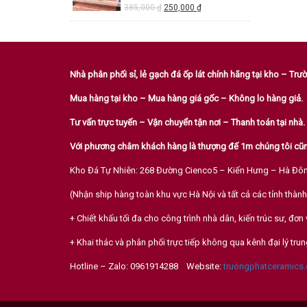
385,000
₫
250,000
₫
Nhà phân phối sỉ, lẻ gạch đá ốp lát chính hãng tại kho – Tr
Mua hàng tại kho – Mua hàng giá gốc – Không lo hàng giả.
Tư vấn trực tuyến – Vận chuyển tận nơi – Thanh toán tại nhà.
Với phương châm khách hàng là thượng đế 1m chúng tôi cũn
Kho Đá Tự Nhiên: 268 Đường Cienco5 – Kiến Hưng – Hà Đô
(Nhận ship hàng toàn khu vực Hà Nội và tất cả các tỉnh thành
+ Chiết khấu tối đa cho công trình nhà dân, kiến trúc sư, đơn 
+ Khai thác và phân phối trực tiếp không qua kênh đại lý trun
Hotline – Zalo: 0961914288 Website:
truongphatceramics