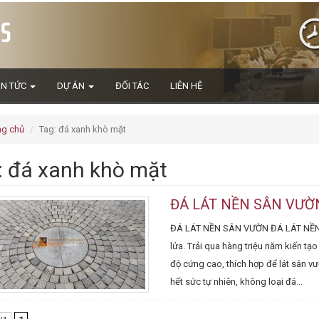
IN TỨC
DỰ ÁN
ĐỐI TÁC
LIÊN HỆ
ng chủ
Tag: đá xanh khò mặt
: đá xanh khò mặt
ĐÁ LÁT NỀN SÂN VƯỜ
ĐÁ LÁT NỀN SÂN VƯỜN ĐÁ LÁT NỀN SÂ
lửa. Trải qua hàng triệu năm kiến tạo
độ cứng cao, thích hợp để lát sân v
hết sức tự nhiên, không loại đá...