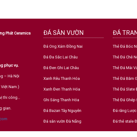
ĐÁ SÂN VƯỜN
ĐÁ TRAN
ường Phát Ceramics
Đá Ong Xám Đồng Nai
Thẻ Đá Bóc 
Đá Đa Sắc Lai Châu
Thẻ Đá Chẻ N
g phục vụ.
Đá Đen Ghi Lai Châu
Thẻ Đá Mài V
ng – Hà Nội
Xanh Rêu Thanh Hóa
Thẻ Đá Băm G
 Việt Nam.)
Xanh Đen Thanh Hóa
Thẻ Đá Slate
vị thi công…
Ghi Sáng Thanh Hóa
Thẻ Đá Ghép 
g gian.
Đá Bazan Tây Nguyên
Đá răng Lược
.com
Đá sân vườn Đà Nẵng
Đá thẻ stale 