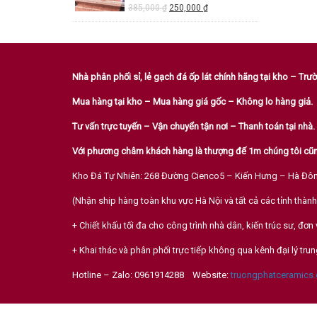
385,000
₫
250,000
₫
Nhà phân phối sỉ, lẻ gạch đá ốp lát chính hãng tại kho – Tr
Mua hàng tại kho – Mua hàng giá gốc – Không lo hàng giả.
Tư vấn trực tuyến – Vận chuyển tận nơi – Thanh toán tại nhà.
Với phương châm khách hàng là thượng đế 1m chúng tôi cũn
Kho Đá Tự Nhiên: 268 Đường Cienco5 – Kiến Hưng – Hà Đô
(Nhận ship hàng toàn khu vực Hà Nội và tất cả các tỉnh thành
+ Chiết khấu tối đa cho công trình nhà dân, kiến trúc sư, đơn 
+ Khai thác và phân phối trực tiếp không qua kênh đại lý trun
Hotline – Zalo: 0961914288 Website:
truongphatceramics