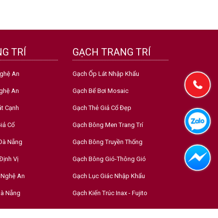
G TRÍ
GẠCH TRANG TRÍ
Nghệ An
Gạch Ốp Lát Nhập Khẩu
ghệ An
Gạch Bể Bơi Mosaic
át Cạnh
Gạch Thẻ Giả Cổ Đẹp
iả Cổ
Gạch Bông Men Trang Trí
 Đà Nẵng
Gạch Bông Truyền Thống
Định Vị
Gạch Bông Gió-Thông Gió
 Nghệ An
Gạch Lục Giác Nhập Khẩu
Đà Nẵng
Gạch Kiến Trúc Inax - Fujito