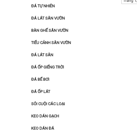
Trang 1
ĐÁ TỰ NHIÊN
ĐÁ LÁT SÂN VƯỜN
BÀN GHẾ SÂN VƯỜN
TIỂU CẢNH SÂN VƯỜN
ĐÁ LÁT SÂN
ĐÁ ỐP GIẾNG TRỜI
ĐÁ BỂ BƠI
ĐÁ ỐP LÁT
SỎI CUỘI CÁC LOẠI
KEO DÁN GẠCH
KEO DÁN ĐÁ