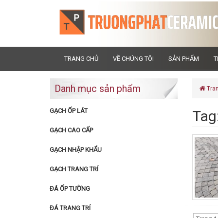
TRANG CHỦ
VỀ CHÚNG TÔI
SẢN PHẨM
T
Danh mục sản phẩm
Tra
GẠCH ỐP LÁT
Tag
GẠCH CAO CẤP
GẠCH NHẬP KHẨU
GẠCH TRANG TRÍ
ĐÁ ỐP TƯỜNG
ĐÁ TRANG TRÍ