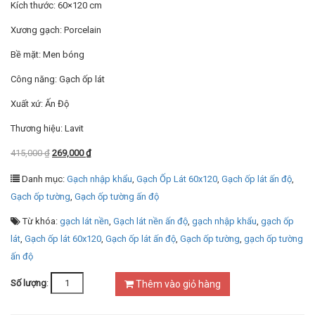
Kích thước: 60×120 cm
Xương gạch: Porcelain
Bề mặt: Men bóng
Công năng: Gạch ốp lát
Xuất xứ: Ấn Độ
Thương hiệu: Lavit
415,000
₫
269,000
₫
Danh mục:
Gạch nhập khẩu
,
Gạch Ốp Lát 60x120
,
Gạch ốp lát ấn độ
,
Gạch ốp tường
,
Gạch ốp tường ấn độ
Từ khóa:
gạch lát nền
,
Gạch lát nền ấn độ
,
gạch nhập khẩu
,
gạch ốp
lát
,
Gạch ốp lát 60x120
,
Gạch ốp lát ấn độ
,
Gạch ốp tường
,
gạch ốp tường
ấn độ
Số lượng
:
Thêm vào giỏ hàng