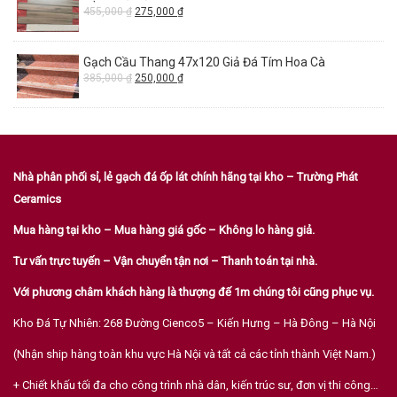
455,000
₫
275,000
₫
Gạch Cầu Thang 47x120 Giả Đá Tím Hoa Cà
385,000
₫
250,000
₫
Nhà phân phối sỉ, lẻ gạch đá ốp lát chính hãng tại kho – Trường Phát
Ceramics
Mua hàng tại kho – Mua hàng giá gốc – Không lo hàng giả.
Tư vấn trực tuyến – Vận chuyển tận nơi – Thanh toán tại nhà.
Với phương châm khách hàng là thượng đế 1m chúng tôi cũng phục vụ.
Kho Đá Tự Nhiên: 268 Đường Cienco5 – Kiến Hưng – Hà Đông – Hà Nội
(Nhận ship hàng toàn khu vực Hà Nội và tất cả các tỉnh thành Việt Nam.)
+ Chiết khấu tối đa cho công trình nhà dân, kiến trúc sư, đơn vị thi công…