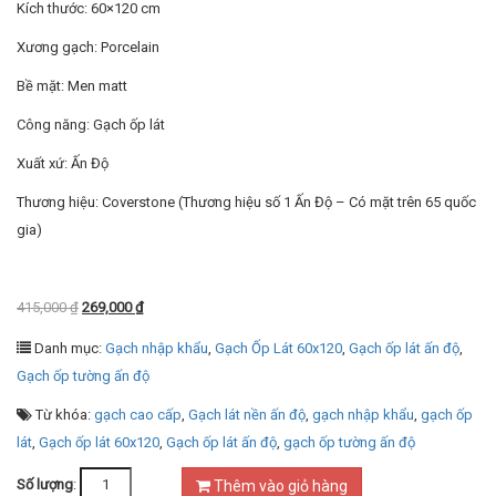
Kích thước: 60×120 cm
Xương gạch: Porcelain
Bề mặt: Men matt
Công năng: Gạch ốp lát
Xuất xứ: Ấn Độ
Thương hiệu: Coverstone (Thương hiệu số 1 Ấn Độ – Có mặt trên 65 quốc
gia)
415,000
₫
269,000
₫
Danh mục:
Gạch nhập khẩu
,
Gạch Ốp Lát 60x120
,
Gạch ốp lát ấn độ
,
Gạch ốp tường ấn độ
Từ khóa:
gạch cao cấp
,
Gạch lát nền ấn độ
,
gạch nhập khẩu
,
gạch ốp
lát
,
Gạch ốp lát 60x120
,
Gạch ốp lát ấn độ
,
gạch ốp tường ấn độ
Số lượng
:
Thêm vào giỏ hàng