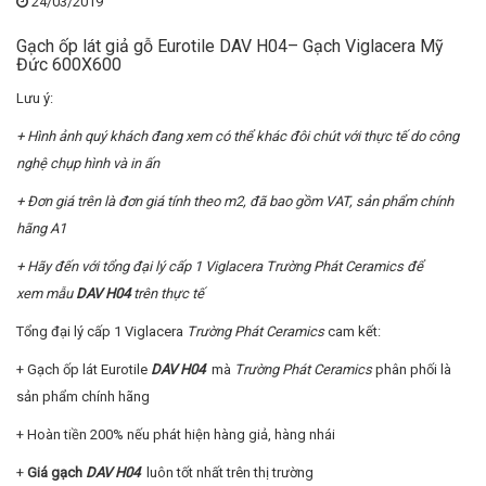
24/03/2019
Gạch ốp lát giả gỗ Eurotile DAV H04– Gạch Viglacera Mỹ
Đức 600X600
Lưu ý:
+ Hình ảnh quý khách đang xem có thể khác đôi chút với thực tế do công
nghệ chụp hình và in ấn
+ Đơn giá trên là đơn giá tính theo m2, đã bao gồm VAT, sản phẩm chính
hãng A1
+ Hãy đến với tổng đại lý cấp 1 Viglacera T
rường Phát Cera
mics để
xem mẫu
DAV H04
trên thực tế
Tổng đại lý cấp 1 Viglacera
T
rường Phát Cera
mics
cam kết:
+ Gạch ốp lát Eurotile
DAV H04
mà
T
rường Phát Cera
mics
phân phối là
sản phẩm chính hãng
+ Hoàn tiền 200% nếu phát hiện hàng giả, hàng nhái
+
Giá gạch
DAV H04
luôn tốt nhất trên thị trường