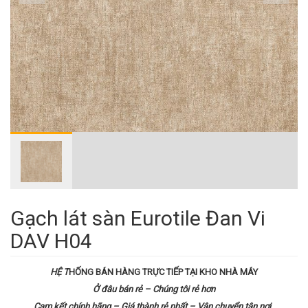
Gạch lát sàn Eurotile Đan Vi
DAV H04
HỆ T
HỐNG BÁN HÀNG TRỰC TIẾP TẠI KHO NHÀ MÁY
Ở đâu bán rẻ – Chúng tôi rẻ hơn
Cam kết chính hãng – Giá thành rẻ nhất – Vận chuyển tận nơi