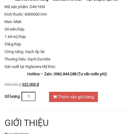
Mã sản phẩm: DAV H04
Kích thước: 600X600 mm
Men: Matt
04 viên/hộp
1.44 m2/hộp
35kg/hộp
Công năng: Gạch ốp lát
Thương hiệu: Gạch Eurotile
Sản xuất tại Viglacera Mỹ Đức
Hotline – Zalo: 0962.844.288 (Tư vấn miễn phí)
358,000
₫
322,000
₫
Số lượng
:
Thêm vào giỏ hàng
GIỚI THIỆU