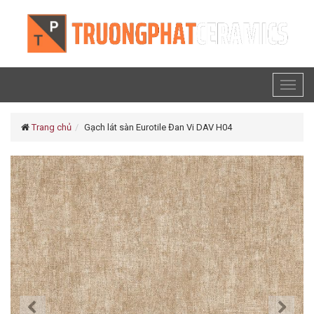
Toggl
naviga
Trang chủ
Gạch lát sàn Eurotile Đan Vi DAV H04