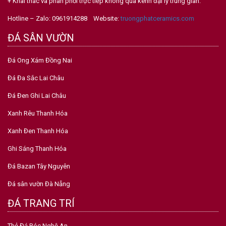
+ Khai thác và phân phối trực tiếp không qua kênh đại lý trung gian.
Hotline – Zalo: 0961914288 Website:
truongphatceramics.com
ĐÁ SÂN VƯỜN
Đá Ong Xám Đồng Nai
Đá Đa Sắc Lai Châu
Đá Đen Ghi Lai Châu
Xanh Rêu Thanh Hóa
Xanh Đen Thanh Hóa
Ghi Sáng Thanh Hóa
Đá Bazan Tây Nguyên
Đá sân vườn Đà Nẵng
ĐÁ TRANG TRÍ
Thẻ Đá Bóc Nghệ An