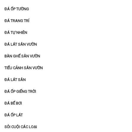
ĐÁ ỐP TƯỜNG
ĐÁ TRANG TRÍ
ĐÁ TỰ NHIÊN
ĐÁ LÁT SÂN VƯỜN
BÀN GHẾ SÂN VƯỜN
TIỂU CẢNH SÂN VƯỜN
ĐÁ LÁT SÂN
ĐÁ ỐP GIẾNG TRỜI
ĐÁ BỂ BƠI
ĐÁ ỐP LÁT
SỎI CUỘI CÁC LOẠI